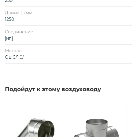
250
Длина L (мм)
1250
Соединение
[нп]
Металл
Оц.С/1,0/
Подойдут к этому воздуховоду