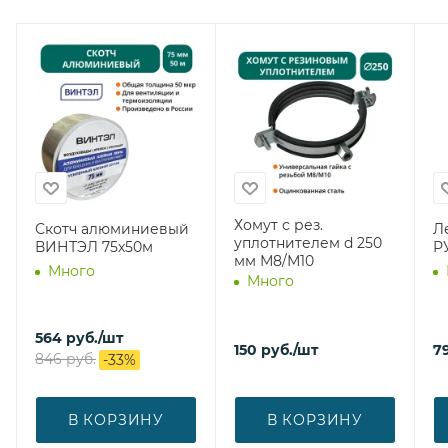
Хомут с рез.
Скотч алюминиевый
Ле
уплотнителем d 250
ВИНТЭЛ 75х50м
Р
мм М8/М10
Много
Много
564
руб.
/шт
150
руб.
/шт
7
846
руб.
-
33
%
В КОРЗИНУ
В КОРЗИНУ