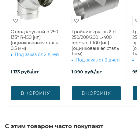
Отвод круглый d 250-
Тройник круглый d
Т
135° R-150 [нп]
250/200/200 L-400
25
(оцинкованная сталь
врезка l1-100 [нп]
вр
0,5 мм)
(оцинкованная сталь
(
1 мм)
1 
Под заказ от 2 дней
Под заказ от 2 дней
1 133
руб.
/шт
1 090
руб.
/шт
9
В КОРЗИНУ
В КОРЗИНУ
С этим товаром часто покупают