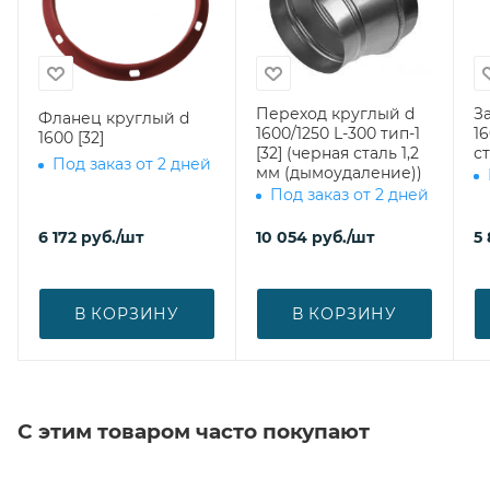
Переход круглый d
З
Фланец круглый d
1600/1250 L-300 тип-1
1600 (о
1600 [32]
[32] (черная сталь 1,2
ст
Под заказ от 2 дней
мм (дымоудаление))
Под заказ от 2 дней
6 172
руб.
/шт
10 054
руб.
/шт
5 
В КОРЗИНУ
В КОРЗИНУ
С этим товаром часто покупают