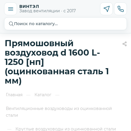
ВИНТЭЛ
Завод вентиляции · с 2017
Поиск по каталогу…
Прямошовный
воздуховод d 1600 L-
1250 [нп]
(оцинкованная сталь 1
мм)
Главная
Каталог
—
—
Вентиляционные воздуховоды из оцинкованной
стали
Круглые воздуховоды из оцинкованной стали
—