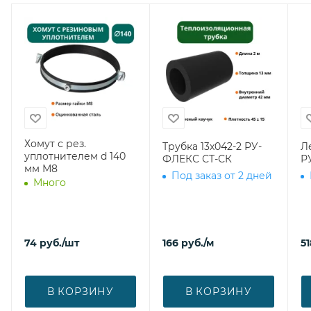
Хомут с рез.
Трубка 13х042-2 РУ-
Л
уплотнителем d 140
ФЛЕКС СТ-СК
Р
мм М8
Под заказ от 2 дней
Много
74
руб.
/шт
166
руб.
/м
51
В КОРЗИНУ
В КОРЗИНУ