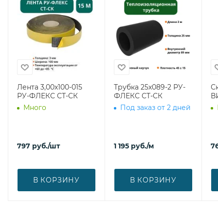
Лента 3,00х100-015
Трубка 25х089-2 РУ-
С
РУ-ФЛЕКС СТ-СК
ФЛЕКС СТ-СК
В
Много
Под заказ от 2 дней
797
руб.
/шт
1 195
руб.
/м
7
В КОРЗИНУ
В КОРЗИНУ