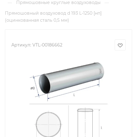
Прямошовные круглые воздуховоды
—
—
Прямошовный воздуховод d 193 L-1250 [нп]
(оцинкованная сталь 0,5 мм)
Артикул:
VTL-00186662