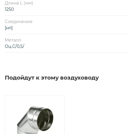
Длина L (мм)
1250
Соединение
[нп]
Металл
Оц.С/0,5/
Подойдут к этому воздуховоду