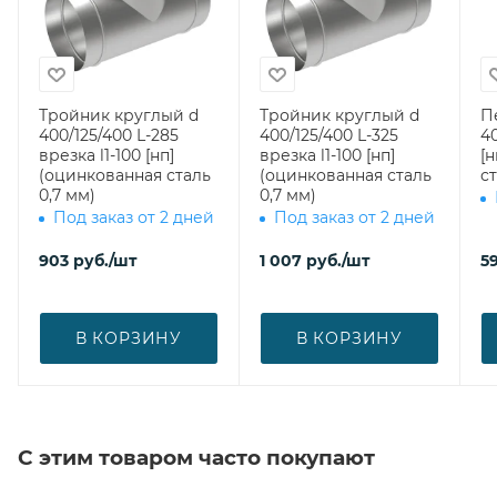
Тройник круглый d
Тройник круглый d
П
400/125/400 L-285
400/125/400 L-325
40
врезка l1-100 [нп]
врезка l1-100 [нп]
[
(оцинкованная сталь
(оцинкованная сталь
ст
0,7 мм)
0,7 мм)
Под заказ от 2 дней
Под заказ от 2 дней
903
руб.
/шт
1 007
руб.
/шт
5
В КОРЗИНУ
В КОРЗИНУ
С этим товаром часто покупают