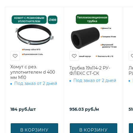
Хомут с рез.
Трубка 19х114-2 РУ-
Л
уплотнителем d 400
ФЛЕКС СТ-СК
Р
мм М10
Под заказ от 2 дней
Под заказ от 2 дней
184
руб.
/шт
956.03
руб.
/м
51
В КОРЗИНУ
В КОРЗИНУ