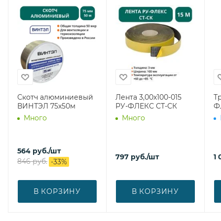
Скотч алюминиевый
Лента 3,00х100-015
Т
ВИНТЭЛ 75х50м
РУ-ФЛЕКС СТ-СК
Ф
Много
Много
564
руб.
/шт
797
руб.
/шт
1 
846
руб.
-
33
%
В КОРЗИНУ
В КОРЗИНУ