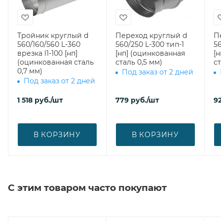
Тройник круглый d
Переход круглый d
П
560/160/560 L-360
560/250 L-300 тип-1
56
врезка l1-100 [нп]
[нп] (оцинкованная
[
(оцинкованная сталь
сталь 0,5 мм)
ст
0,7 мм)
Под заказ от 2 дней
Под заказ от 2 дней
1 518
руб.
/шт
779
руб.
/шт
92
В КОРЗИНУ
В КОРЗИНУ
С этим товаром часто покупают