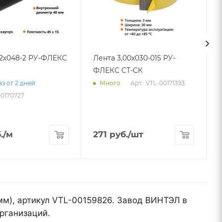
32х048-2 РУ-ФЛЕКС
Лента 3,00х030-015 РУ-
ФЛЕКС СТ-СК
Арт.: VTL-00171393
з от 2 дней
Много
00170727
.
/м
271
руб.
/шт
мм), артикул VTL-00159826. Завод ВИНТЭЛ в
рганизаций.