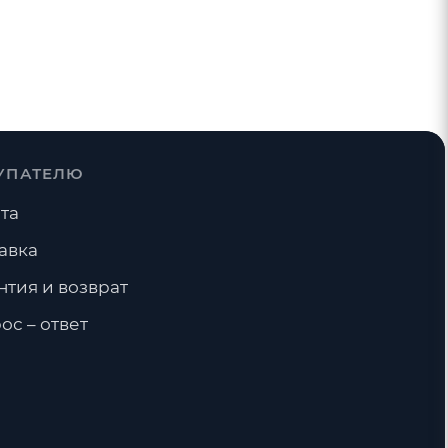
УПАТЕЛЮ
та
авка
нтия и возврат
ос – ответ