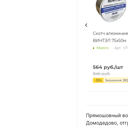
Скотч алюмини
ВИНТЭЛ 75х50м
Арт.: V
Много
564
руб.
/шт
846
руб.
-
33
%
Экономия
282
Прямошовный воз
Домодедово, отг