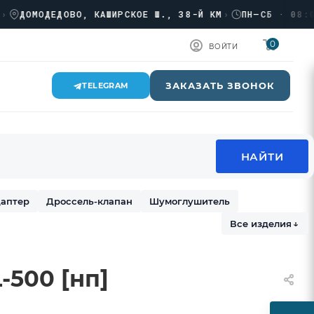
МОДЕДОВО, КАШИРСКОЕ Ш., 38-Й КМ
›
ПН–СБ · 08:00 → 
0
ВОЙТИ
ЗАКАЗАТЬ ЗВОНОК
TELEGRAM
аптер
Дроссель-клапан
Шумоглушитель
Все изделия
↓
-500 [нп]