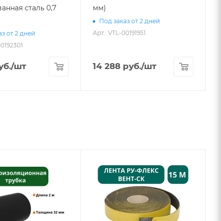
анная сталь 0,7
мм)
Под заказ от 2 дней
Арт.: VTL-00191951
з от 2 дней
00192301
А
уб.
/шт
14 288
руб.
/шт