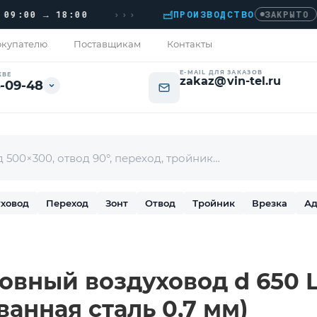
›››
0 → 18:00
ПРОИЗВОДСТВО
›
ДО
ЗАКРЫТО
купателю
Поставщикам
Контакты
E-MAIL ДЛЯ ЗАКАЗОВ
КВЕ
zakaz@vin-tel.ru
-09-48
ховод
Переход
Зонт
Отвод
Тройник
Врезка
Ад
вный воздуховод d 650 L
ванная сталь 0,7 мм)