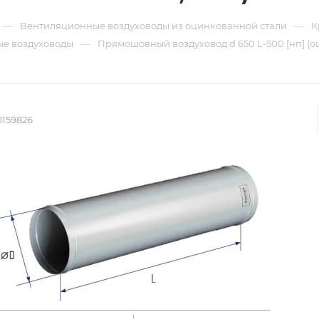
—
—
Вентиляционные воздуховоды из оцинкованной стали
К
—
е воздуховоды
Прямошовный воздуховод d 650 L-500 [нп] (о
0159826