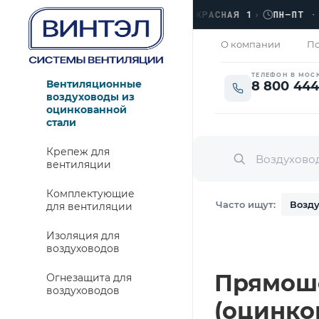
›
ЛЮБЕРЦЫ, УЛ. КРАСНАЯ 1
›
ПН–ПТ · 09:0
ЗАКРЫТО
О компании
По
ТЕЛЕФОН В МОС
Вентиляционные
8 800 444
воздуховоды из
оцинкованной
стали
Крепеж для
вентиляции
Комплектующие
Часто ищут:
Возду
для вентиляции
Изоляция для
воздуховодов
Прямошо
Огнезащита для
воздуховодов
(оцинко