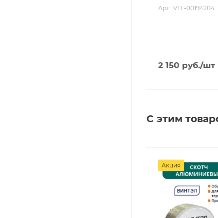
Арт.: VTL-00194204
2 150
руб.
/шт
С этим товар
Акция