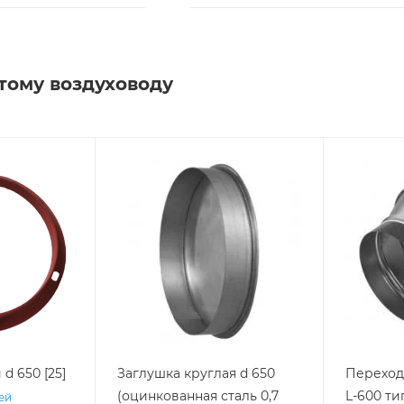
тому воздуховоду
d 650 [25]
Заглушка круглая d 650
Переход 
(оцинкованная сталь 0,7
L-600 тип
ней