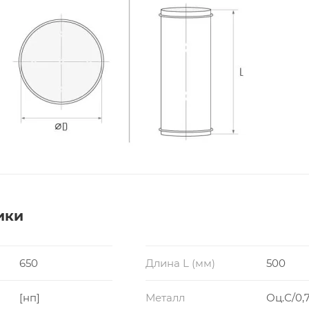
ики
650
Длина L (мм)
500
[нп]
Металл
Оц.С/0,7