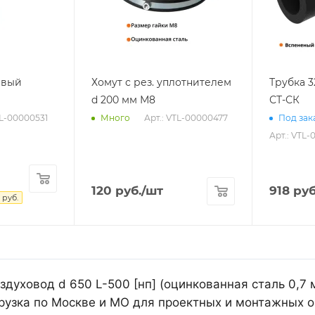
евый
Хомут с рез. уплотнителем
Трубка 
d 200 мм М8
СТ-СК
TL-00000531
Арт.: VTL-00000477
Много
Под зака
Арт.: VTL-
120
руб.
/шт
918
руб
руб.
духовод d 650 L-500 [нп] (оцинкованная сталь 0,7 
рузка по Москве и МО для проектных и монтажных о