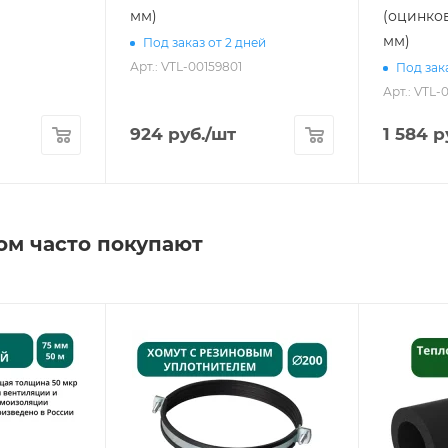
мм)
(оцинков
мм)
Под заказ от 2 дней
Арт.: VTL-00159801
Под зака
Арт.: VTL-
924
руб.
/шт
1 584
р
ом часто покупают