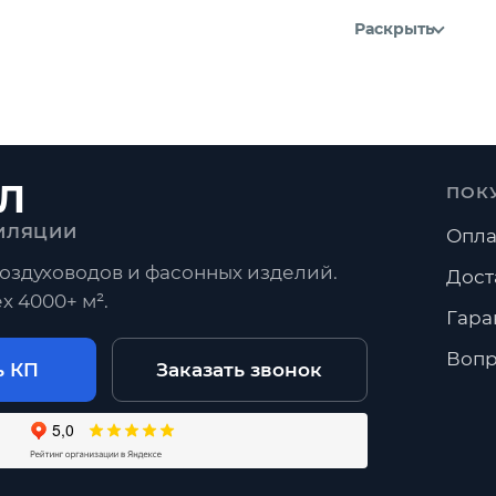
Раскрыть
Л
ПОК
ИЛЯЦИИ
Опла
оздуховодов и фасонных изделий.
Дост
х 4000+ м².
Гара
Вопр
ь КП
Заказать звонок