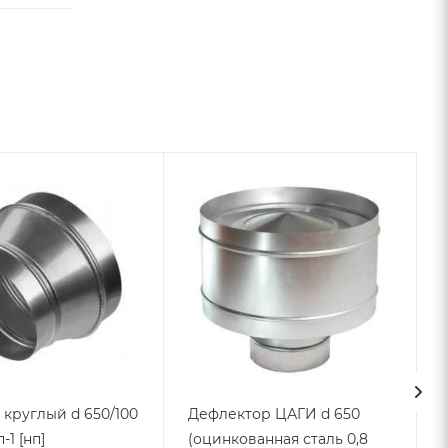
круглый d 650/100
Дефлектор ЦАГИ d 650
-1 [нп]
(оцинкованная сталь 0,8
6