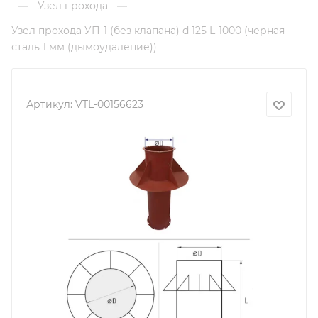
Узел прохода
—
—
Узел прохода УП-1 (без клапана) d 125 L-1000 (черная
сталь 1 мм (дымоудаление))
Артикул:
VTL-00156623