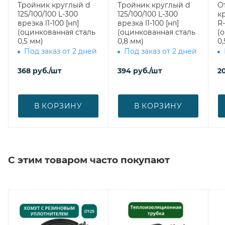
Тройник круглый d
Тройник круглый d
О
125/100/100 L-300
125/100/100 L-300
к
врезка l1-100 [нп]
врезка l1-100 [нп]
R-
(оцинкованная сталь
(оцинкованная сталь
(
0,5 мм)
0,8 мм)
0,
Под заказ от 2 дней
Под заказ от 2 дней
368
руб.
/шт
394
руб.
/шт
2
В КОРЗИНУ
В КОРЗИНУ
С этим товаром часто покупают