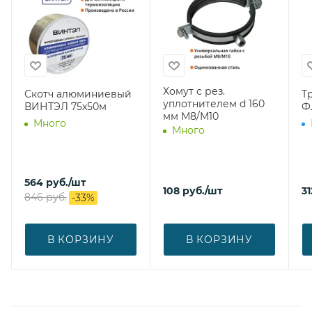
Хомут с рез.
Скотч алюминиевый
Т
уплотнителем d 160
ВИНТЭЛ 75х50м
Ф
мм М8/М10
Много
Много
564
руб.
/шт
108
руб.
/шт
31
846
руб.
-
33
%
В КОРЗИНУ
В КОРЗИНУ