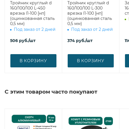
Тройник круглый d
Тройник круглый d
З
160/100/100 L-450
160/100/100 L-300
160 (оцин
врезка l1-100 [нп]
врезка l1-100 [нп]
ст
(оцинкованная сталь
(оцинкованная сталь
0,5 мм)
0,5 мм)
Под заказ от 2 дней
Под заказ от 2 дней
506
руб.
/шт
374
руб.
/шт
11
В КОРЗИНУ
В КОРЗИНУ
С этим товаром часто покупают