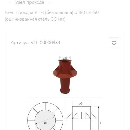
Узел прохода
—
—
Узел прохода УП-1 (без клапана) d 160 L-1250
(оцинкованная сталь 0,5 мм)
Артикул:
VTL-00000939