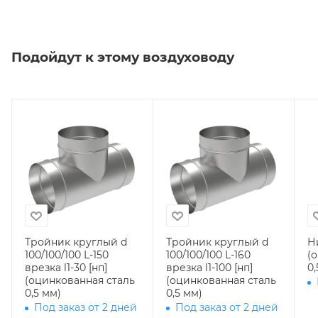
Подойдут к этому воздуховоду
Тройник круглый d
Тройник круглый d
Н
100/100/100 L-150
100/100/100 L-160
(
врезка l1-30 [нп]
врезка l1-100 [нп]
0,
(оцинкованная сталь
(оцинкованная сталь
0,5 мм)
0,5 мм)
Под заказ от 2 дней
Под заказ от 2 дней