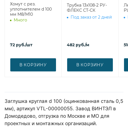
Хомут с рез.
Трубка 13х108-2 РУ-
Л
уплотнителем d 100
ФЛЕКС СТ-СК
Р
мм М8/М10
Под заказ от 2 дней
Много
72
руб.
/шт
482
руб.
/м
51
В КОРЗИНУ
В КОРЗИНУ
Заглушка круглая d 100 (оцинкованная сталь 0,5
мм), артикул VTL-00000055. Завод ВИНТЭЛ в
Домодедово, отгрузка по Москве и МО для
проектных и монтажных организаций.