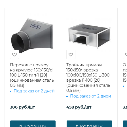
Переход с прямоуг.
Тройник прямоуг.
О
на круглое 150х150/d-
150х150/ врезка
п
100 L-150 тип-1 [20]
100х100/150х150 L-300
1
(оцинкованная сталь
врезка l1-100 [20]
15
0,5 мм)
(оцинкованная сталь
0,5 мм)
Под заказ от 2 дней
Под заказ от 2 дней
306
руб.
/шт
458
руб.
/шт
3
В КОРЗИНУ
В КОРЗИНУ