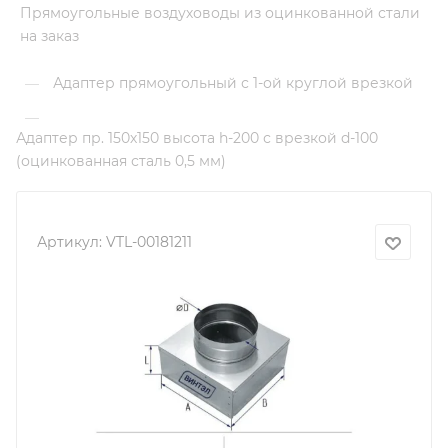
Прямоугольные воздуховоды из оцинкованной стали
на заказ
Адаптер прямоугольный с 1-ой круглой врезкой
—
—
Адаптер пр. 150х150 высота h-200 с врезкой d-100
(оцинкованная сталь 0,5 мм)
Артикул:
VTL-00181211