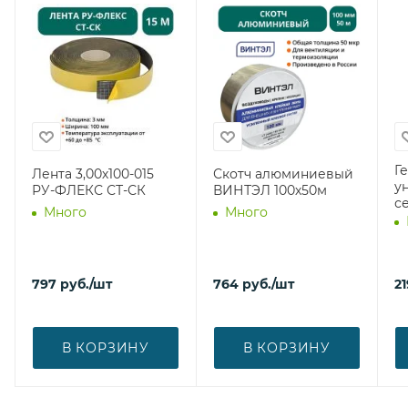
Г
Лента 3,00х100-015
Скотч алюминиевый
у
РУ-ФЛЕКС СТ-СК
ВИНТЭЛ 100х50м
с
Много
Много
797
руб.
/шт
764
руб.
/шт
21
В КОРЗИНУ
В КОРЗИНУ