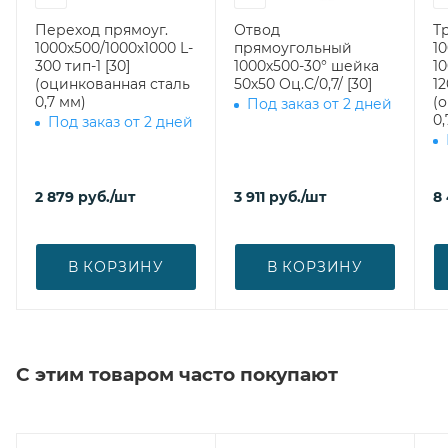
Переход прямоуг.
Отвод
Т
1000х500/1000х1000 L-
прямоугольный
1
300 тип-1 [30]
1000х500-30° шейка
1
(оцинкованная сталь
50х50 Оц.С/0,7/ [30]
1200 врез
0,7 мм)
(
Под заказ от 2 дней
0,
Под заказ от 2 дней
2 879
руб.
/шт
3 911
руб.
/шт
8
В КОРЗИНУ
В КОРЗИНУ
С этим товаром часто покупают