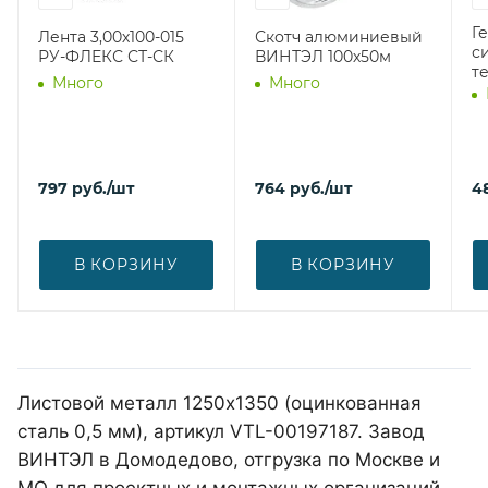
Г
Лента 3,00х100-015
Скотч алюминиевый
с
РУ-ФЛЕКС СТ-СК
ВИНТЭЛ 100х50м
т
Много
Много
797
руб.
/шт
764
руб.
/шт
4
В КОРЗИНУ
В КОРЗИНУ
Листовой металл 1250х1350 (оцинкованная
сталь 0,5 мм), артикул VTL-00197187. Завод
ВИНТЭЛ в Домодедово, отгрузка по Москве и
МО для проектных и монтажных организаций.