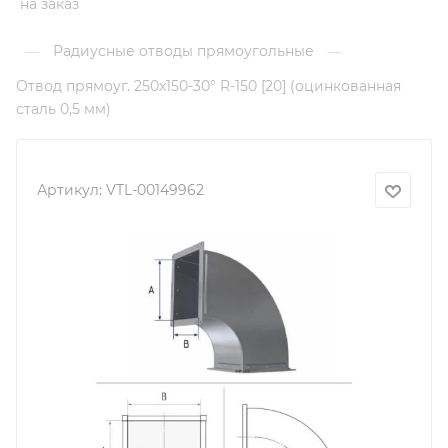
на заказ
Радиусные отводы прямоугольные
—
—
Отвод прямоуг. 250х150-30° R-150 [20] (оцинкованная
сталь 0,5 мм)
Артикул:
VTL-00149962