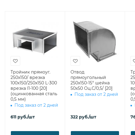
Тройник прямоуг.
Отвод
Т
250х150/ врезка
прямоугольный
2
100х150/250х150 L-300
250х150-15° шейка
10
врезка l1-100 [20]
50х50 Оц.С/0,5/ [20]
вр
(оцинкованная сталь
(
Под заказ от 2 дней
0,5 мм)
0,
Под заказ от 2 дней
611
руб.
/шт
322
руб.
/шт
7