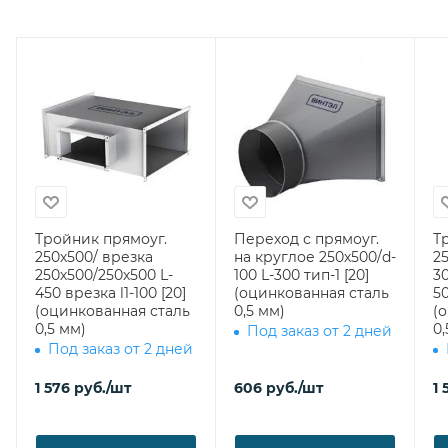
Тройник прямоуг.
Переход с прямоуг.
Т
250х500/ врезка
на круглое 250х500/d-
2
250х500/250х500 L-
100 L-300 тип-1 [20]
3
450 врезка l1-100 [20]
(оцинкованная сталь
500 врезка
(оцинкованная сталь
0,5 мм)
(
0,5 мм)
0,
Под заказ от 2 дней
Под заказ от 2 дней
1 576
руб.
/шт
606
руб.
/шт
1 