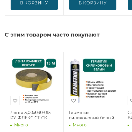
В КОРЗИНУ
В КОРЗИНУ
С этим товаром часто покупают
Лента 3,00х030-015
Герметик
С
РУ-ФЛЕКС СТ-СК
силиконовый белый
В
Много
Много