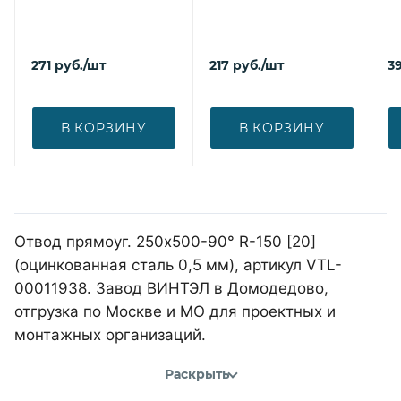
271
руб.
/шт
217
руб.
/шт
39
В КОРЗИНУ
В КОРЗИНУ
Отвод прямоуг. 250х500-90° R-150 [20]
(оцинкованная сталь 0,5 мм), артикул VTL-
00011938. Завод ВИНТЭЛ в Домодедово,
отгрузка по Москве и МО для проектных и
монтажных организаций.
Раскрыть