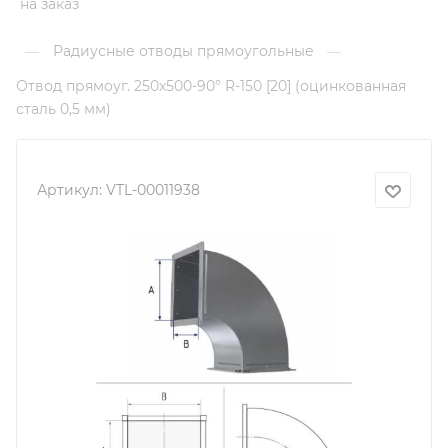
на заказ
Радиусные отводы прямоугольные
—
—
Отвод прямоуг. 250х500-90° R-150 [20] (оцинкованная
сталь 0,5 мм)
Артикул:
VTL-00011938