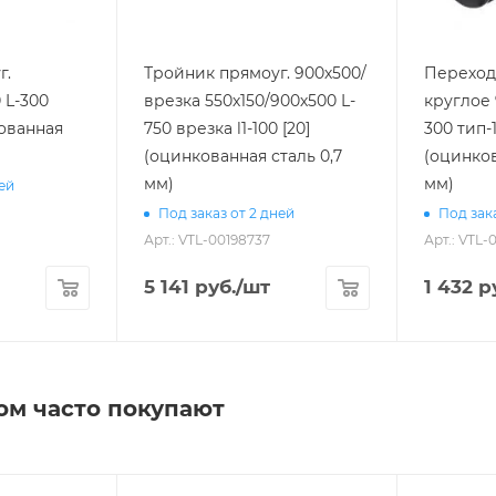
г.
Тройник прямоуг. 900х500/
Переход 
 L-300
врезка 550х150/900х500 L-
круглое 
кованная
750 врезка l1-100 [20]
300 тип-1
(оцинкованная сталь 0,7
(оцинков
мм)
мм)
ней
Под заказ от 2 дней
Под зака
Арт.: VTL-00198737
Арт.: VTL-
5 141
руб.
/шт
1 432
ру
ом часто покупают