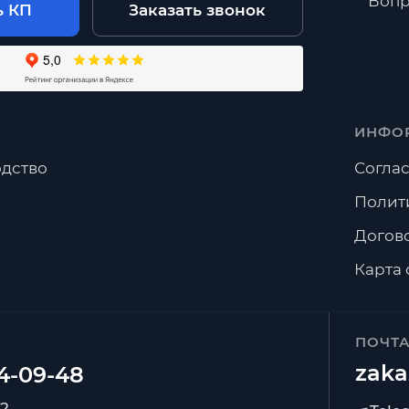
Вопр
ь КП
Заказать звонок
ИНФО
дство
Соглас
Полит
Догов
Карта 
ПОЧТ
zaka
92