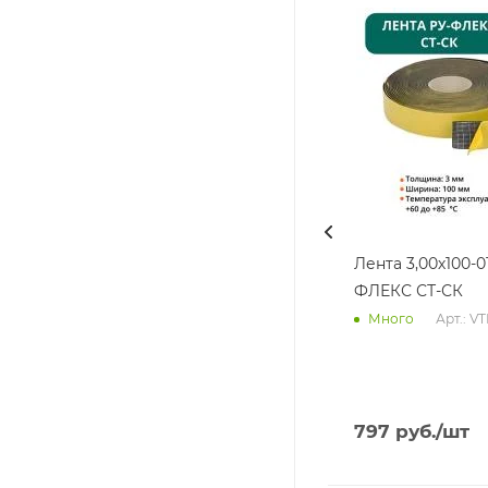
Лента 3,00х100-0
ФЛЕКС СТ-СК
Арт.: V
Много
797
руб.
/шт