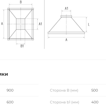
ики
900
Сторона B (мм)
500
600
Сторона b1 (мм)
400