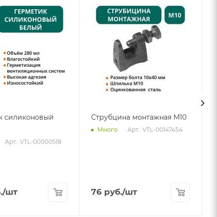
к силиконовый
Струбцина монтажная М10
Арт.: VTL-00147454
Много
Арт.: VTL-00000518
.
/шт
76
руб.
/шт