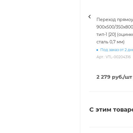
Переход прямоу
900х500/350х800
тип-1 [20] (оцин
сталь 0,7 мм)
Под заказ от 2 д
Арт.: VTL-00204316
2 279
руб.
/шт
С этим товар