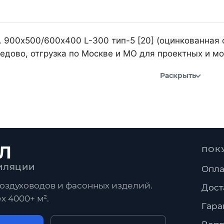
 900х500/600х400 L-300 тип-5 [20] (оцинкованная с
дово, отгрузка по Москве и МО для проектных и м
Раскрыть
Л
ПОК
ИЛЯЦИИ
Опла
оздуховодов и фасонных изделий.
Дост
х 4000+ м².
Гара