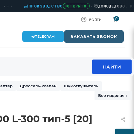
›
ПРОИЗВОДСТВО
›
ДОМОДЕДОВО, КАШИРС
ОТКРЫТО
0
ВОЙТИ
ЗАКАЗАТЬ ЗВОНОК
TELEGRAM
аптер
Дроссель-клапан
Шумоглушитель
Все изделия
↓
 L-300 тип-5 [20]