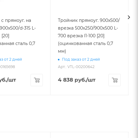
с прямоуг. на
Тройник прямоуг. 900х500/
900х500/d-315 L-
врезка 500х250/900х500 L-
2
 [20]
700 врезка l1-100 [20]
анная сталь 0,7
(оцинкованная сталь 0,7
мм)
А
з от 2 дней
Под заказ от 2 дней
00165698
Арт.: VTL-00200642
б.
/шт
4 838
руб.
/шт