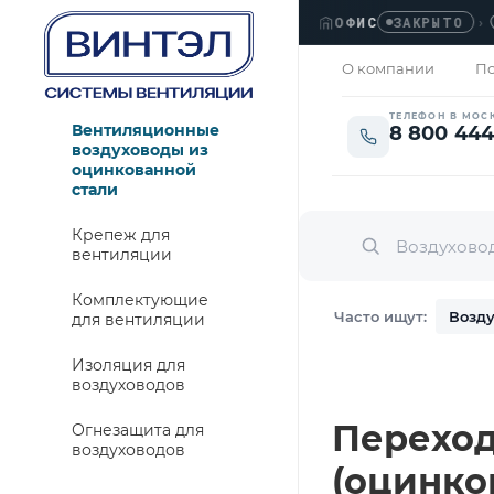
ОФИС
›
ЛЮБ
ЗАКРЫТО
О компании
По
ТЕЛЕФОН В МОС
Вентиляционные
8 800 444
воздуховоды из
оцинкованной
стали
Крепеж для
вентиляции
Комплектующие
Часто ищут:
Возду
для вентиляции
Изоляция для
воздуховодов
Переход
Огнезащита для
воздуховодов
(оцинко