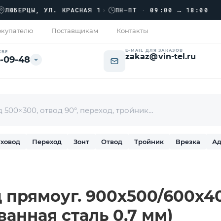
››
ЕРЦЫ, УЛ. КРАСНАЯ 1
›
ПН–ПТ · 09:00 → 18:00
купателю
Поставщикам
Контакты
E-MAIL ДЛЯ ЗАКАЗОВ
КВЕ
zakaz@vin-tel.ru
-09-48
ховод
Переход
Зонт
Отвод
Тройник
Врезка
Ад
 прямоуг. 900х500/600х400
ванная сталь 0,7 мм)