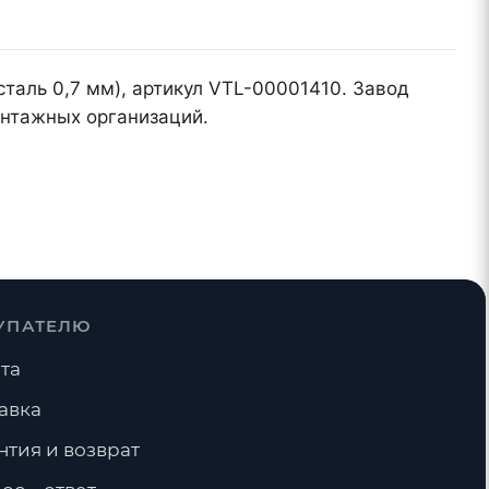
таль 0,7 мм), артикул VTL-00001410. Завод
онтажных организаций.
УПАТЕЛЮ
та
авка
нтия и возврат