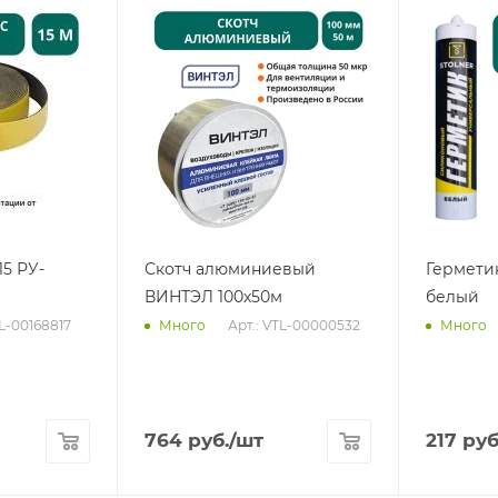
15 РУ-
Скотч алюминиевый
Гермети
ВИНТЭЛ 100х50м
белый
TL-00168817
Арт.: VTL-00000532
Много
Много
764
руб.
/шт
217
руб