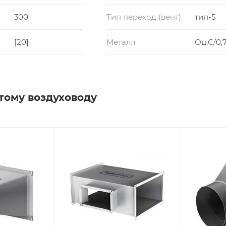
300
Тип переход (вент)
тип-5
[20]
Металл
Оц.С/0,7
тому воздуховоду