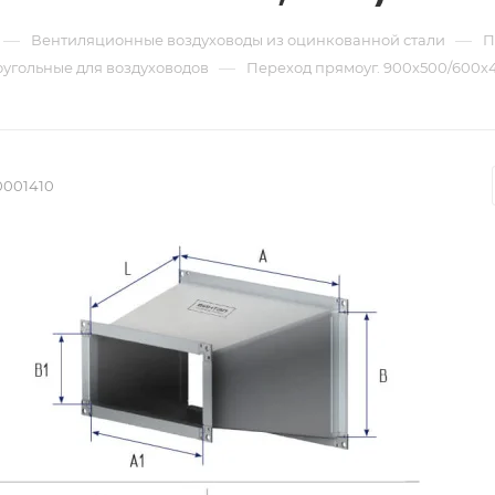
—
—
Вентиляционные воздуховоды из оцинкованной стали
П
—
угольные для воздуховодов
Переход прямоуг. 900х500/600х40
0001410