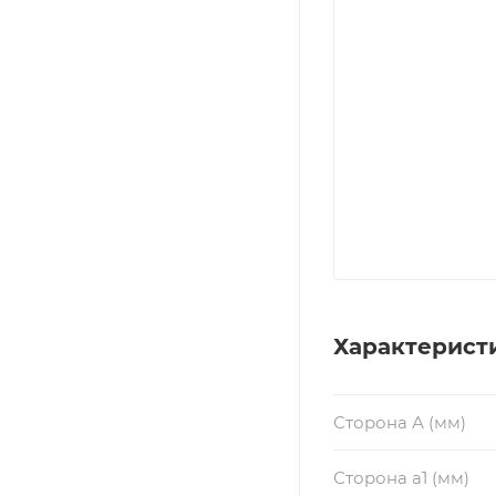
Характерист
Сторона А (мм)
Сторона a1 (мм)