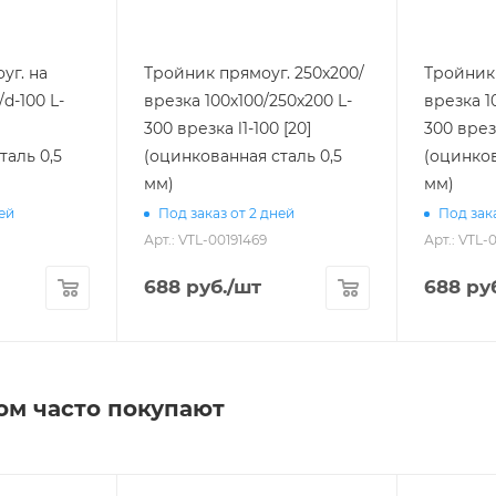
уг. на
Тройник прямоуг. 250х200/
Тройник 
d-100 L-
врезка 100х100/250х200 L-
врезка 1
300 врезка l1-100 [20]
300 врезка l1-100 [20]
таль 0,5
(оцинкованная сталь 0,5
(оцинков
мм)
мм)
ней
Под заказ от 2 дней
Под зака
Арт.: VTL-00191469
Арт.: VTL
688
руб.
/шт
688
руб
ом часто покупают