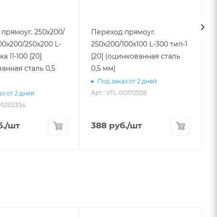
прямоуг. 250х200/
Переход прямоуг.
00х200/250х200 L-
250х200/100х100 L-300 тип-1
[20] (оцинкованная сталь
анная сталь 0,5
0,5 мм)
А
Под заказ от 2 дней
Арт.: VTL-00170528
з от 2 дней
-00202334
.
/шт
388
руб.
/шт