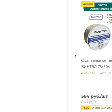
Акция
Скотч алюмини
ВИНТЭЛ 75х50м
Арт.: V
Много
564
руб.
/шт
846
руб.
-
33
%
Экономия
282