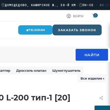
МОДЕДОВО, КАШИРСКОЕ Ш., 38-Й КМ
›
ПН–СБ · 08:00 → 1
0
ВОЙТИ
ЗАКАЗАТЬ ЗВОНОК
TELEGRAM
аптер
Дроссель-клапан
Шумоглушитель
Все изделия
↓
L-200 тип-1 [20]