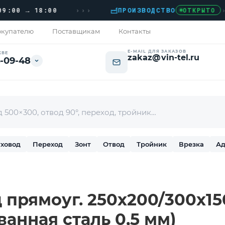
›››
0 → 18:00
ПРОИЗВОДСТВО
›
ДО
ОТКРЫТО
купателю
Поставщикам
Контакты
E-MAIL ДЛЯ ЗАКАЗОВ
КВЕ
zakaz@vin-tel.ru
-09-48
ховод
Переход
Зонт
Отвод
Тройник
Врезка
Ад
прямоуг. 250х200/300х150 
ванная сталь 0,5 мм)