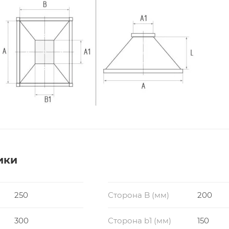
ики
250
Сторона B (мм)
200
300
Сторона b1 (мм)
150