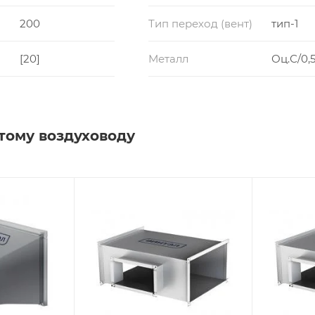
200
Тип переход (вент)
тип-1
[20]
Металл
Оц.С/0,5
тому воздуховоду