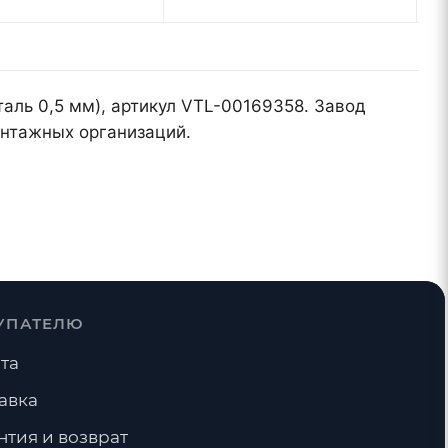
таль 0,5 мм), артикул VTL-00169358. Завод
онтажных организаций.
УПАТЕЛЮ
та
авка
нтия и возврат