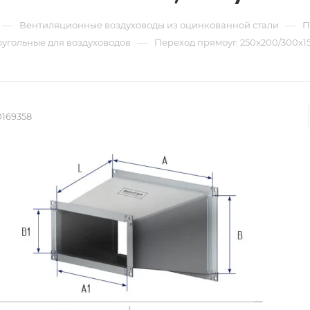
—
—
Вентиляционные воздуховоды из оцинкованной стали
П
—
угольные для воздуховодов
Переход прямоуг. 250х200/300х150
0169358