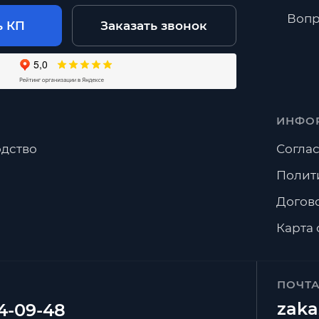
Вопр
ь КП
Заказать звонок
ИНФО
дство
Соглас
Полит
Догов
Карта 
ПОЧТ
zaka