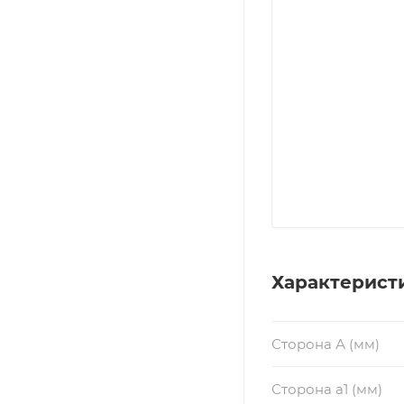
Характерист
Сторона А (мм)
Сторона a1 (мм)