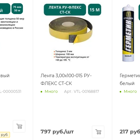
евый
Лента 3,00х100-015 РУ-
Гермети
ФЛЕКС СТ-СК
белый
TL-00000531
Арт.: VTL-00168817
Много
Много
797
руб.
/шт
217
руб
руб.