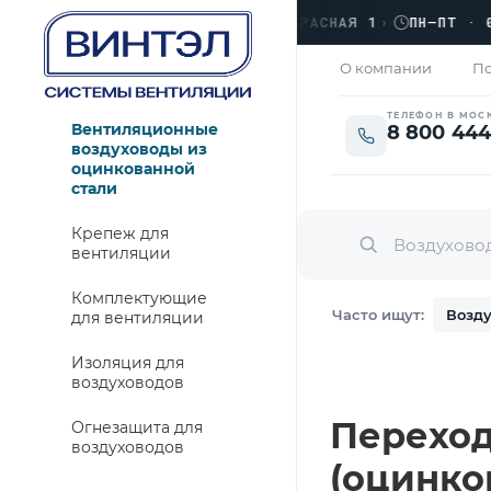
›
ЛЮБЕРЦЫ, УЛ. КРАСНАЯ 1
›
ПН–ПТ · 09:0
ОТКРЫТО
О компании
По
ТЕЛЕФОН В МОС
Вентиляционные
8 800 444
воздуховоды из
оцинкованной
стали
Крепеж для
вентиляции
Комплектующие
Часто ищут:
Возду
для вентиляции
Изоляция для
воздуховодов
Переход 
Огнезащита для
воздуховодов
(оцинко