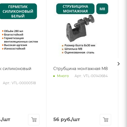
к силиконовый
Струбцина монтажная М8
Арт.: VTL-00140684
Много
Арт.: VTL-00000518
А
.
/шт
56
руб.
/шт