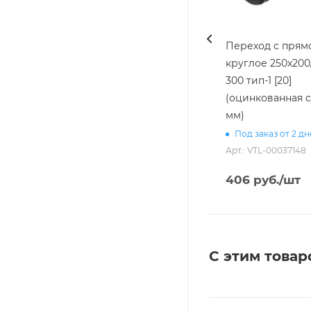
Переход с прямо
круглое 250х200/
300 тип-1 [20]
(оцинкованная с
мм)
Под заказ от 2 д
Арт.: VTL-00037148
406
руб.
/шт
С этим товар