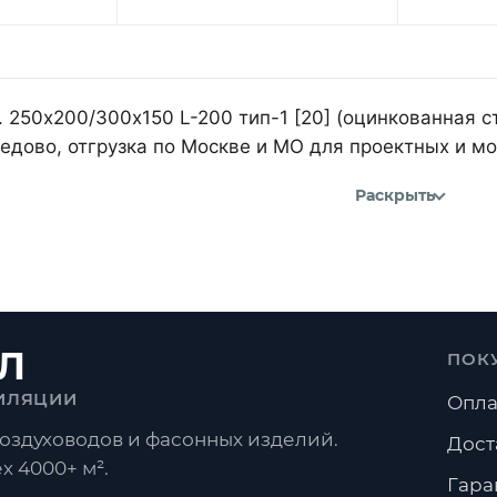
 250х200/300х150 L-200 тип-1 [20] (оцинкованная с
дово, отгрузка по Москве и МО для проектных и м
Раскрыть
Л
ПОК
ИЛЯЦИИ
Опла
оздуховодов и фасонных изделий.
Дост
х 4000+ м².
Гара