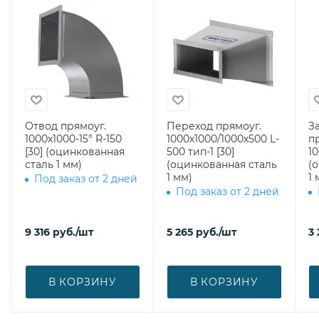
Отвод прямоуг.
Переход прямоуг.
З
1000х1000-15° R-150
1000х1000/1000х500 L-
п
[30] (оцинкованная
500 тип-1 [30]
10
сталь 1 мм)
(оцинкованная сталь
(
1 мм)
1 
Под заказ от 2 дней
Под заказ от 2 дней
9 316
руб.
/шт
5 265
руб.
/шт
3
В КОРЗИНУ
В КОРЗИНУ