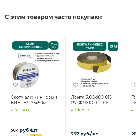
С этим товаром часто покупают
Скотч алюминиевый
Лента 3,00х100-015
Г
ВИНТЭЛ 75х50м
РУ-ФЛЕКС СТ-СК
с
Много
Много
564
руб.
/шт
797
руб.
/шт
21