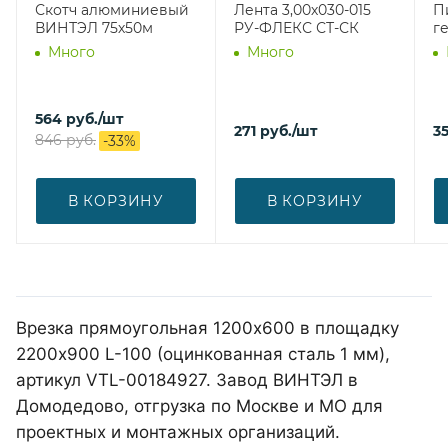
Скотч алюминиевый
Лента 3,00х030-015
П
ВИНТЭЛ 75х50м
РУ-ФЛЕКС СТ-СК
г
Много
Много
564
руб.
/шт
271
руб.
/шт
3
846
руб.
-
33
%
В КОРЗИНУ
В КОРЗИНУ
Врезка прямоугольная 1200х600 в площадку
2200х900 L-100 (оцинкованная сталь 1 мм),
артикул VTL-00184927. Завод ВИНТЭЛ в
Домодедово, отгрузка по Москве и МО для
проектных и монтажных организаций.