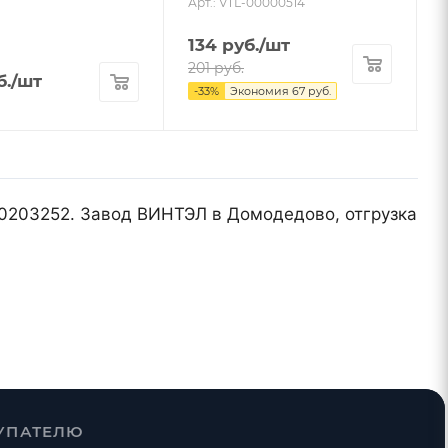
Арт.: VTL-00000514
134
руб.
/шт
201
руб.
б.
/шт
-
33
%
Экономия
67
руб.
00203252. Завод ВИНТЭЛ в Домодедово, отгрузка
УПАТЕЛЮ