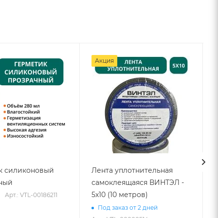
Акция
к силиконовый
Лента уплотнительная
ный
самоклеящаяся ВИНТЭЛ -
5х10 (10 метров)
Арт.: VTL-00186211
Под заказ от 2 дней