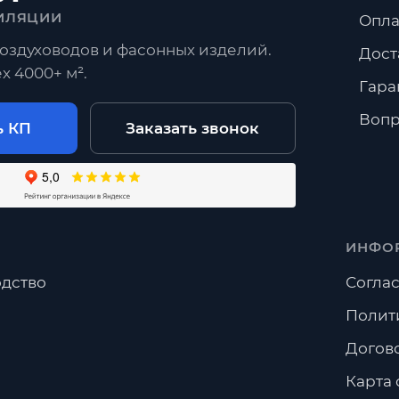
ИЛЯЦИИ
Опла
оздуховодов и фасонных изделий.
Дост
х 4000+ м².
Гара
Вопр
ь КП
Заказать звонок
ИНФО
дство
Соглас
Полит
Догов
Карта 