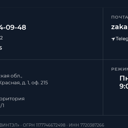
ПОЧТ
zaka
92
5
РЕЖИ
кая обл.,
Пн
расная, д. 1, оф. 215
9:
ерритория
/1
ВИНТЭЛ»
ОГРН 1177746672498
ИНН 7720387266