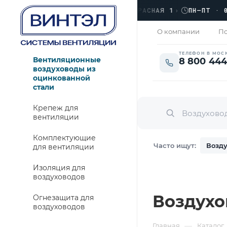
›
ЛЮБЕРЦЫ, УЛ. КРАСНАЯ 1
›
ПН–ПТ · 09:0
ЗАКРЫТО
О компании
По
ТЕЛЕФОН В МОС
Вентиляционные
8 800 444
воздуховоды из
оцинкованной
стали
Крепеж для
вентиляции
Комплектующие
Часто ищут:
Возду
для вентиляции
Изоляция для
воздуховодов
Воздухо
Огнезащита для
воздуховодов
—
Главная
Каталог