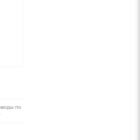
оводы по
у