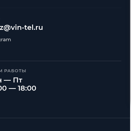
А
z@vin-tel.ru
М РАБОТЫ
 — Пт
00 — 18:00