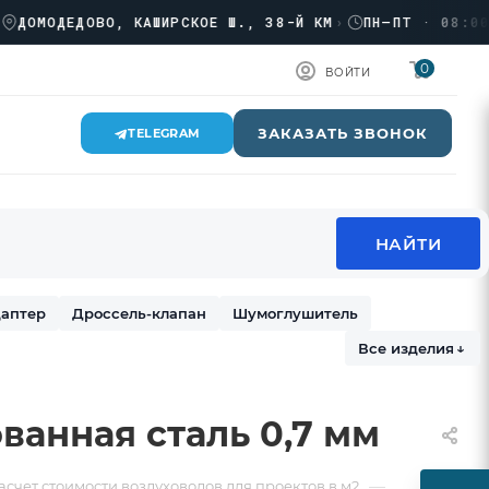
МОДЕДОВО, КАШИРСКОЕ Ш., 38-Й КМ
›
ПН–ПТ · 08:00 → 
0
ВОЙТИ
ЗАКАЗАТЬ ЗВОНОК
TELEGRAM
аптер
Дроссель-клапан
Шумоглушитель
Все изделия
↓
ванная сталь 0,7 мм
—
асчет стоимости воздуховодов для проектов в м2