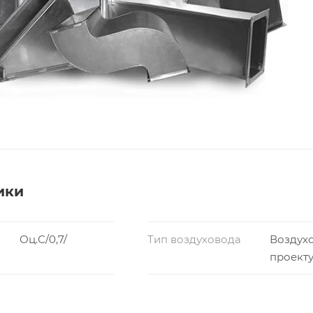
ики
Оц.С/0,7/
Тип воздуховода
Воздух
проект