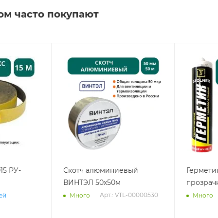
ом часто покупают
15 РУ-
Скотч алюминиевый
Гермети
ВИНТЭЛ 50х50м
прозрач
Арт.: VTL-00000530
ней
Много
Много