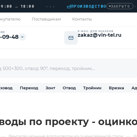
›››
0 → 18:00
ПРОИЗВОДСТВО
›
ДО
ЗАКРЫТО
купателю
Поставщикам
Контакты
E-MAIL ДЛЯ ЗАКАЗОВ
КВЕ
zakaz@vin-tel.ru
-09-48
ховод
Переход
Зонт
Отвод
Тройник
Врезка
Ад
воды по проекту - оцинко
—
—
Вентиляционные воздуховоды из оцинкованной стали
Р