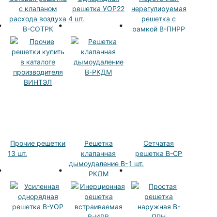
с клапаном
решетка УОР22
нерегулируемая
расхода воздуха
4 шт.
решетка с
В-СОТРК
рамкой В-ПНРР
19 шт.
10 шт.
Прочие решетки
Решетка
Сетчатая
13 шт.
клапанная
решетка В-СР
дымоудаление В-
1 шт.
РКДМ
112 шт.