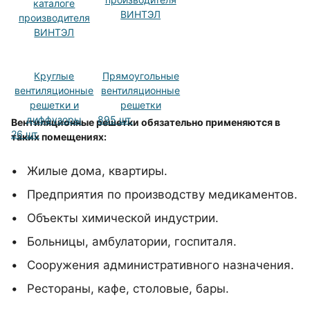
Круглые
Прямоугольные
вентиляционные
вентиляционные
решетки и
решетки
диффузоры
895 шт.
Вентиляционные решетки обязательно применяются в
26 шт.
таких помещениях:
Жилые дома, квартиры.
Предприятия по производству медикаментов.
Объекты химической индустрии.
Больницы, амбулатории, госпиталя.
Сооружения административного назначения.
Рестораны, кафе, столовые, бары.