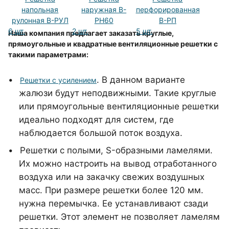
напольная
наружная В-
перфорированная
рулонная В-РУЛ
РН60
В-РП
6 шт.
2 шт.
5 шт.
Наша компания предлагает заказать круглые,
прямоугольные и квадратные вентиляционные решетки с
такими параметрами:
. В данном варианте
Решетки с усилением
жалюзи будут неподвижными. Такие круглые
или прямоугольные вентиляционные решетки
идеально подходят для систем, где
наблюдается большой поток воздуха.
Решетки с полыми, S-образными ламелями.
Их можно настроить на вывод отработанного
воздуха или на закачку свежих воздушных
масс. При размере решетки более 120 мм.
нужна перемычка. Ее устанавливают сзади
решетки. Этот элемент не позволяет ламелям