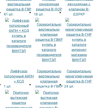
вертикальная
однорядная
двухрядная с
решетка В-ГВР
решетка В-ДОР
клапаном В-
61 шт.
18 шт.
ДДРКР
4 шт.
Диффузор
Горизонтально
Горизонтально
потолочный 4АПН
вертикально
нерегулируемая
+ КСД
клапанная
решетка В-ГНР
1 шт.
решетка В-ГВКР
24 шт.
33 шт.