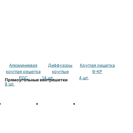
Алюминиевая
Диффузоры
Круглая решетка
круглая решетка
круглые
В-КР
PGC
14 шт.
4 шт.
Прямоугольные вентрешетки
8 шт.