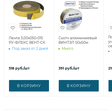
Г
Лента 3,00х050-015
Скотч алюминиевый
у
РУ-ФЛЕКС ВЕНТ-СК
ВИНТЭЛ 50х50м
с
Под заказ от 2 дней
Много
518
руб.
/шт
391
руб.
/шт
21
В КОРЗИНУ
В КОРЗИНУ