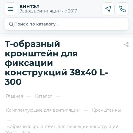
ВИНТЭЛ
Завод вентиляции · с 2017
Поиск по каталогу…
T-образный
кронштейн для
фиксации
конструкций 38х40 L-
300
Главная
Каталог
—
—
Комплектующие для вентиляции
Кронштейны
—
—
T-образный кронштейн для фиксации конструкций