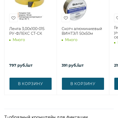
Г
Лента 3,00х100-015
Скотч алюминиевый
у
РУ-ФЛЕКС СТ-СК
ВИНТЭЛ 50х50м
с
Много
Много
797
руб.
/шт
391
руб.
/шт
21
В КОРЗИНУ
В КОРЗИНУ
T-образный кронштейн для фиксации