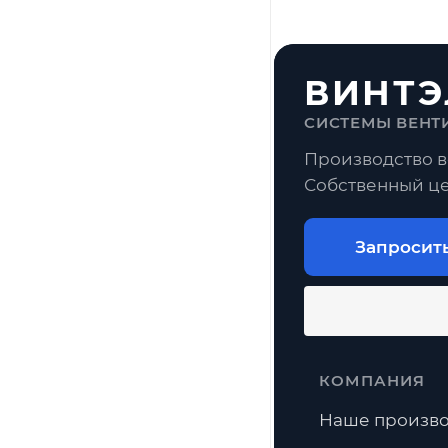
Все комп
Уплотните
ВИНТЭ
СИСТЕМЫ ВЕНТ
Шина
Производство в
Собственный це
FAQ по 
Запросит
Для чего ну
Что проверит
Можно ли доб
КОМПАНИЯ
Наше произво