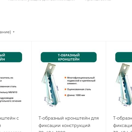
тание)
нштейн с
T-образный кронштейн для
T-образ
м
фиксации конструкций
фиксаци