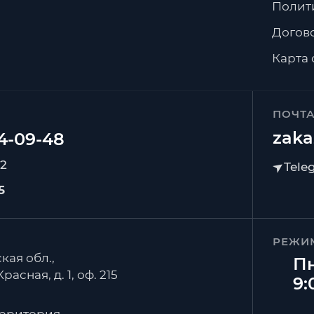
Полит
Догов
Карта 
ПОЧТ
zaka
92
5
РЕЖИ
кая обл.,
Пн
расная, д. 1, оф. 215
9: