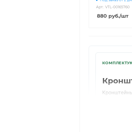
Арт.: VTL-00165760
880
руб.
/шт
КОМПЛЕКТУЮ
Кроншт
Кронштейны
проверьте р
Если компл
поможет со
поставке.