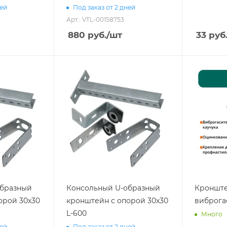
ней
Под заказ от 2 дней
Арт.: VTL-00158753
880
руб.
/шт
33
руб
образный
Консольный U-образный
Кронште
орой 30х30
кронштейн с опорой 30х30
виброга
L-600
Много
ней
Под заказ от 2 дней