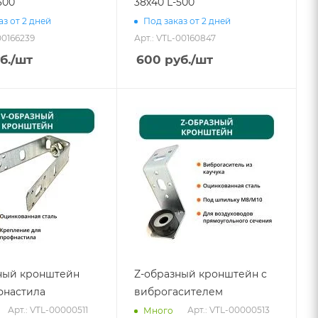
300
38х40 L-500
аз от 2 дней
Под заказ от 2 дней
00166239
Арт.: VTL-00160847
б.
/шт
600
руб.
/шт
ный кронштейн
Z-образный кронштейн с
фнастила
виброгасителем
Арт.: VTL-00000511
Арт.: VTL-00000513
Много