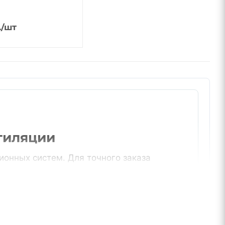
.
/шт
тиляции
онных систем. Для точного заказа
оздуховодами и условия объекта.
цию или список воздуховодов. Менеджер
ие позиции без лишних разрывов в