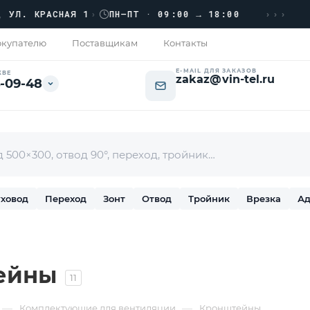
›››
. КРАСНАЯ 1
›
ПН–ПТ · 09:00 → 18:00
П
купателю
Поставщикам
Контакты
E-MAIL ДЛЯ ЗАКАЗОВ
КВЕ
zakaz@vin-tel.ru
-09-48
ховод
Переход
Зонт
Отвод
Тройник
Врезка
Ад
ейны
11
—
—
Комплектующие для вентиляции
Кронштейны