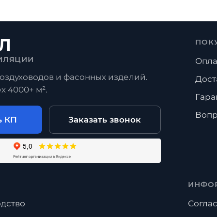
лектующие
Скотч
льная лента
Хомуты
Л
ПОК
ИЛЯЦИИ
Опла
Воздухо
оздуховодов и фасонных изделий.
Дост
х 4000+ м².
разделу
Гара
Вопр
ь КП
Заказать звонок
жны Кронштейны?
ь перед заказом?
авить эти позиции к заказу воздуховодов?
ИНФО
дство
Соглас