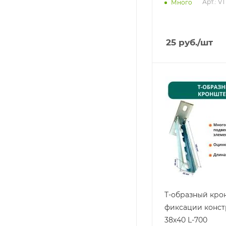
Арт.: V
Много
25
руб.
/шт
T-образный кро
фиксации конс
38х40 L-700