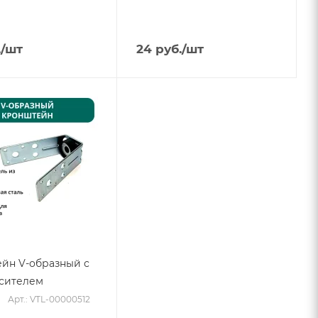
.
/шт
24
руб.
/шт
йн V-образный с
сителем
Арт.: VTL-00000512