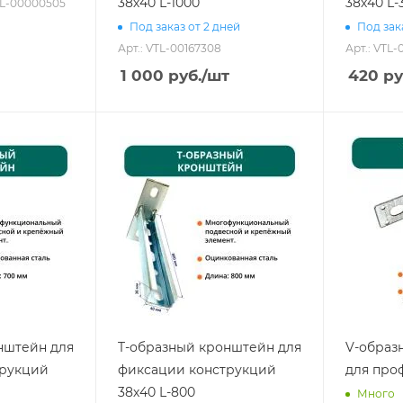
38х40 L-1000
38х40 L-
TL-00000505
Под заказ от 2 дней
Под зак
Арт.: VTL-00167308
Арт.: VTL-
1 000
руб.
/шт
420
ру
нштейн для
T-образный кронштейн для
V-образ
трукций
фиксации конструкций
для про
38х40 L-800
Много