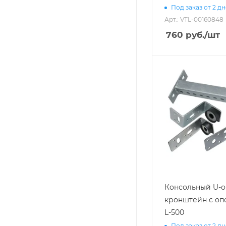
Под заказ от 2 д
Арт.: VTL-00160848
760
руб.
/шт
Консольный U-
кронштейн с оп
L-500
Под заказ от 2 д