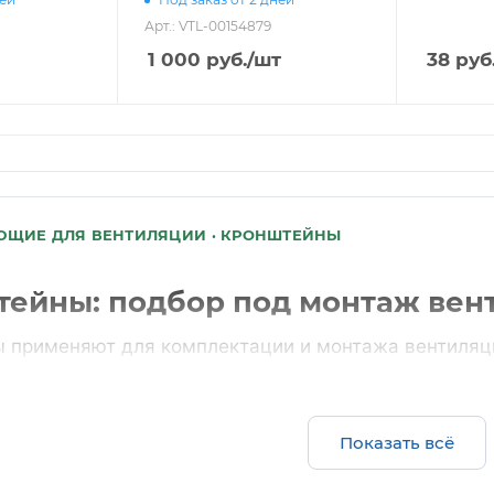
Арт.: VTL-00154879
1 000
руб.
/шт
38
руб
ЩИЕ ДЛЯ ВЕНТИЛЯЦИИ · КРОНШТЕЙНЫ
ейны: подбор под монтаж вен
 применяют для комплектации и монтажа вентиляци
азмер, назначение, количество, совместимость с в
ектующие нужны для объекта, отправьте специфика
брать расходные материалы, крепеж и сопутствующ
Показать всё