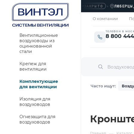
ОФИС
›
ЛЮБЕРЦЫ, УЛ
ЗАКРЫТО
О компании
По
ТЕЛЕФОН В МОС
Вентиляционные
8 800 444
воздуховоды из
оцинкованной
стали
Крепеж для
вентиляции
Комплектующие
Часто ищут:
Возду
для вентиляции
Изоляция для
воздуховодов
Кроншт
Огнезащита для
воздуховодов
—
Главная
Каталог