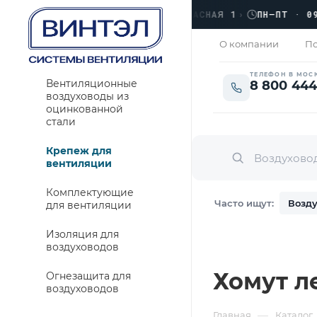
›
ЛЮБЕРЦЫ, УЛ. КРАСНАЯ 1
›
ПН–ПТ · 09:00
ЗАКРЫТО
О компании
По
ТЕЛЕФОН В МОС
Вентиляционные
8 800 444
воздуховоды из
оцинкованной
стали
Крепеж для
вентиляции
Комплектующие
Часто ищут:
Возду
для вентиляции
Изоляция для
воздуховодов
Хомут л
Огнезащита для
воздуховодов
—
Главная
Каталог