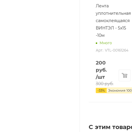
Лента
уплотнительная
самоклеящаяся
ВИНТЭЛ - 5х15
-10м
Много
Арт.: VTL-00161264
200
руб.
/шт
300
руб.
-
33
%
Экономия
100
С этим товар