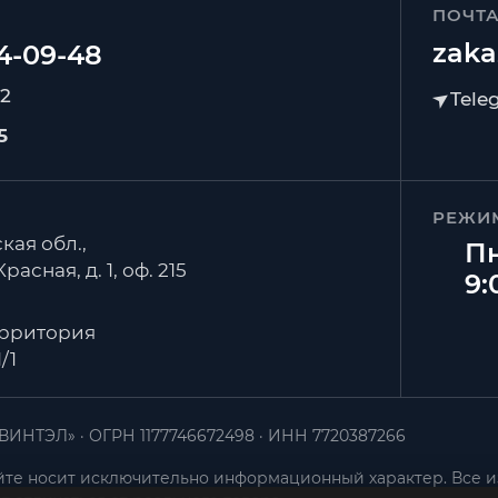
ПОЧТ
zaka
92
5
РЕЖИ
кая обл.,
Пн
расная, д. 1, оф. 215
9:
ерритория
/1
ВИНТЭЛ»
ОГРН 1177746672498
ИНН 7720387266
те носит исключительно информационный характер. Все и