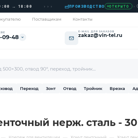
›››
 → 18:00
ПРОИЗВОДСТВО
›
ДОМ
ОТКРЫТО
купателю
Поставщикам
Контакты
E-MAIL ДЛЯ ЗАКАЗОВ
КВЕ
zakaz@vin-tel.ru
-09-48
ховод
Переход
Зонт
Отвод
Тройник
Врезка
Ад
енточный нерж. сталь - 3
—
—
—
Крепеж для вентиляции
Хомут ленточный
Хомут лен