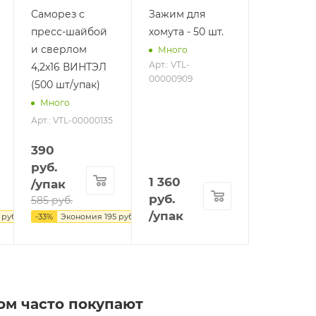
Саморез с
Зажим для
пресс-шайбой
хомута - 50 шт.
и сверлом
Много
Арт.: VTL-
4,2х16 ВИНТЭЛ
00000909
(500 шт/упак)
Много
Арт.: VTL-00000135
390
руб.
1 360
/упак
руб.
585
руб.
/упак
руб.
-
33
%
Экономия
195
руб.
ом часто покупают