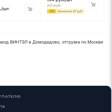
201
руб.
.
/шт
-
33
%
Экономия
67
руб.
Завод ВИНТЭЛ в Домодедово, отгрузка по Москве
УПАТЕЛЮ
та