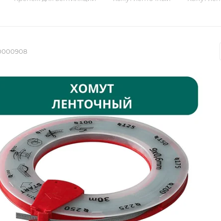
0000908