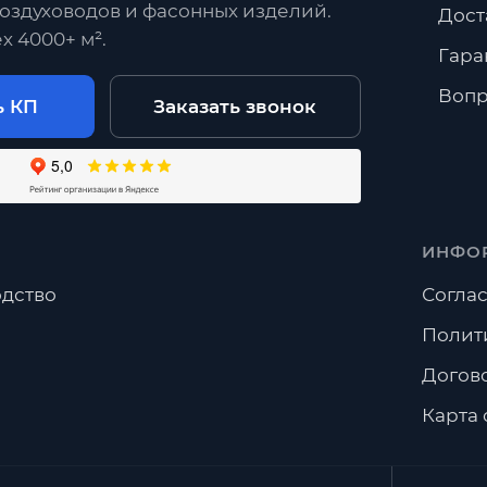
оздуховодов и фасонных изделий.
Дост
х 4000+ м².
Гара
Вопр
ь КП
Заказать звонок
ИНФО
дство
Соглас
Полит
Догов
Карта 