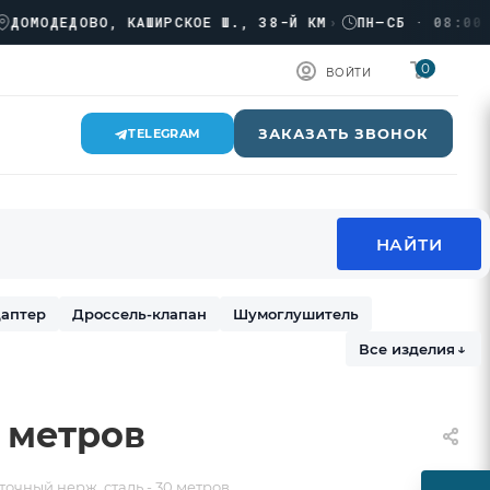
ОДЕДОВО, КАШИРСКОЕ Ш., 38-Й КМ
›
ПН–СБ · 08:00 → 1
0
ВОЙТИ
ЗАКАЗАТЬ ЗВОНОК
TELEGRAM
аптер
Дроссель-клапан
Шумоглушитель
Все изделия
↓
0 метров
точный нерж. сталь - 30 метров