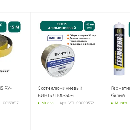
15 РУ-
Скотч алюминиевый
Гермети
ВИНТЭЛ 100х50м
белый
TL-00168817
Арт.: VTL-00000532
Много
Много