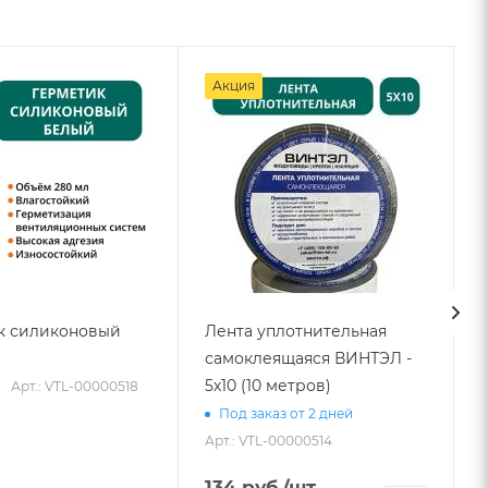
Акция
к силиконовый
Лента уплотнительная
самоклеящаяся ВИНТЭЛ -
1
5х10 (10 метров)
Арт.: VTL-00000518
Под заказ от 2 дней
Арт.: VTL-00000514
134
руб.
/шт