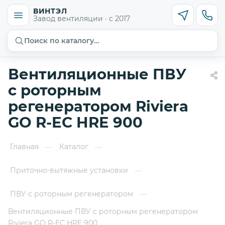
ВИНТЭЛ
Завод вентиляции · с 2017
Поиск по каталогу…
Вентиляционные ПВУ
с роторным
регенератором Riviera
GO R-EC HRE 900
Главная
Каталог
—
—
Приточно-вытяжные установки
—
ПВУ с роторным регенератором
—
Вентиляционные ПВУ с роторным регенератором
Riviera GO R-EC HRE 900