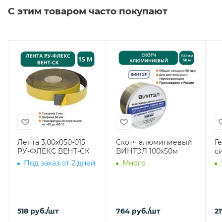
С этим товаром часто покупают
Лента 3,00х050-015
Скотч алюминиевый
Г
РУ-ФЛЕКС ВЕНТ-СК
ВИНТЭЛ 100х50м
с
Под заказ от 2 дней
Много
518
руб.
/шт
764
руб.
/шт
21