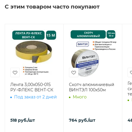
С этим товаром часто покупают
Г
Лента 3,00х050-015
Скотч алюминиевый
с
РУ-ФЛЕКС ВЕНТ-СК
ВИНТЭЛ 100х50м
т
Под заказ от 2 дней
Много
518
руб.
/шт
764
руб.
/шт
4