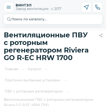
ВИНТЭЛ
Завод вентиляции · с 2017
Поиск по каталогу…
Вентиляционные ПВУ
с роторным
регенератором Riviera
GO R-EC HRW 1700
Главная
Каталог
—
—
Приточно-вытяжные установки
—
ПВУ с роторным регенератором
—
Вентиляционные ПВУ с роторным регенератором
Riviera GO R-EC HRW 1700