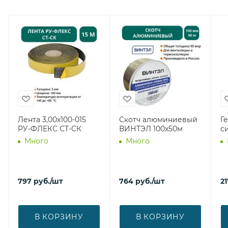
Лента 3,00х100-015
Скотч алюминиевый
Г
РУ-ФЛЕКС СТ-СК
ВИНТЭЛ 100х50м
с
Много
Много
797
руб.
/шт
764
руб.
/шт
21
В КОРЗИНУ
В КОРЗИНУ