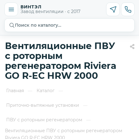
ВИНТЭЛ
Завод вентиляции · с 2017
Поиск по каталогу…
Вентиляционные ПВУ
с роторным
регенератором Riviera
GO R-EC HRW 2000
Главная
Каталог
—
—
Приточно-вытяжные установки
—
ПВУ с роторным регенератором
—
Вентиляционные ПВУ с роторным регенератором
Riviera GO R-EC HRW 2000