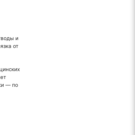
отводы и
язка от
ицинских
кет
ки — по