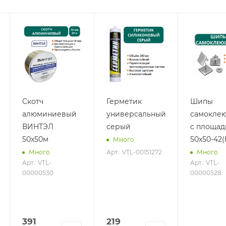
Скотч
Герметик
Шипы
алюминиевый
универсальный
самокле
ВИНТЭЛ
серый
с площад
50х50м
50х50-42(
Много
Арт.: VTL-00151272
Много
Много
Арт.: VTL-
Арт.: VTL-
00000530
00000528
391
219