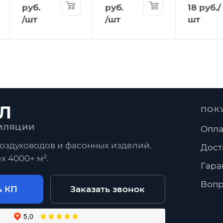
руб.
руб.
18
руб.
/
/шт
/шт
шт
Л
ПОК
ИЛЯЦИИ
Опла
оздуховодов и фасонных изделий.
Дост
х 4000+ м².
Гара
Вопр
ь КП
Заказать звонок