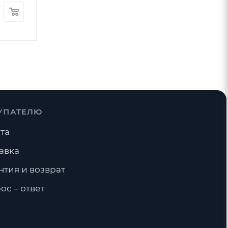
14
руб.
300
руб.
/шт
-
33
%
Экономия
100
руб.
УПАТЕЛЮ
та
авка
нтия и возврат
ос – ответ