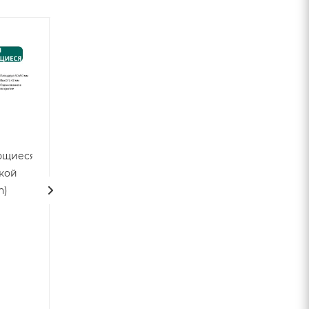
Акция
Уголок
Лента
ющиеся
95х18х2/3 оц.ст
уплотнительная
кой
самоклеящаяся
Много
h)
ВИНТЭЛ - 5х15
Арт.: VTL-00147140
-10м
Много
Арт.: VTL-00161264
200
руб.
/шт