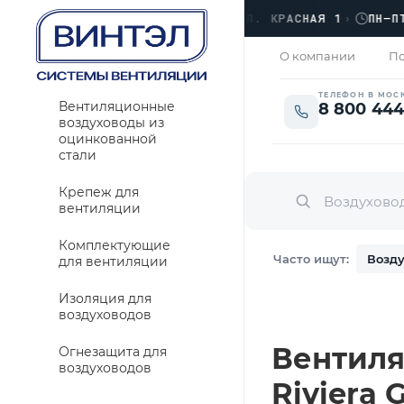
ОФИС
›
ЛЮБЕРЦЫ, УЛ. КРАСНАЯ 1
›
ПН–ПТ · 
ЗАКРЫТО
О компании
По
ТЕЛЕФОН В МОС
Вентиляционные
8 800 444
воздуховоды из
оцинкованной
стали
Крепеж для
вентиляции
Комплектующие
Часто ищут:
Возду
для вентиляции
Изоляция для
воздуховодов
Вентиля
Огнезащита для
воздуховодов
Riviera