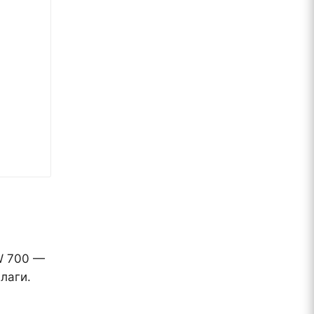
W 700 —
лаги.