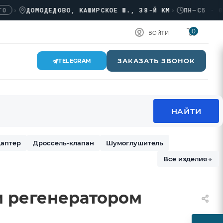
›
ДОМОДЕДОВО, КАШИРСКОЕ Ш., 38-Й КМ
›
ПН–СБ · 08:0
0
ВОЙТИ
ЗАКАЗАТЬ ЗВОНОК
TELEGRAM
аптер
Дроссель-клапан
Шумоглушитель
Все изделия
↓
 регенератором