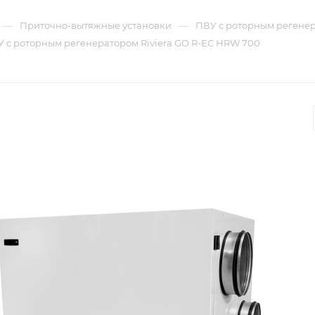
—
—
Приточно-вытяжные установки
ПВУ с роторным регене
с роторным регенератором Riviera GO R-EC HRW 700