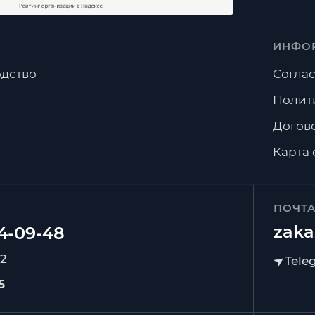
ИНФО
дство
Соглас
Полит
Догов
Карта 
ПОЧТ
zaka
92
5