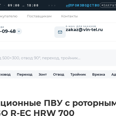
›››
09:00 → 18:00
ПРОИЗВОДСТВО
ЗАКРЫТО
купателю
Поставщикам
Контакты
E-MAIL ДЛЯ ЗАКАЗОВ
КВЕ
zakaz@vin-tel.ru
-09-48
ховод
Переход
Зонт
Отвод
Тройник
Врезка
Ад
ционные ПВУ с роторным
 GO R-EC HRW 700