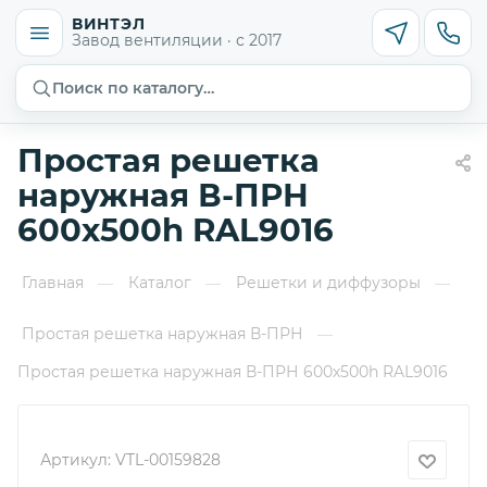
ВИНТЭЛ
Завод вентиляции · с 2017
Поиск по каталогу…
Простая решетка
наружная В-ПРН
600х500h RAL9016
Главная
Каталог
Решетки и диффузоры
—
—
—
Простая решетка наружная В-ПРН
—
Простая решетка наружная В-ПРН 600х500h RAL9016
Артикул:
VTL-00159828