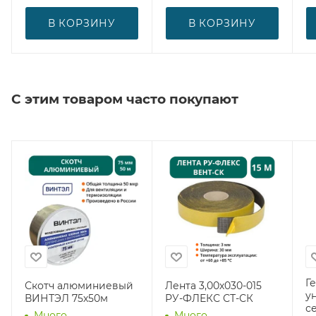
В КОРЗИНУ
В КОРЗИНУ
С этим товаром часто покупают
Г
Скотч алюминиевый
Лента 3,00х030-015
у
ВИНТЭЛ 75х50м
РУ-ФЛЕКС СТ-СК
с
Много
Много