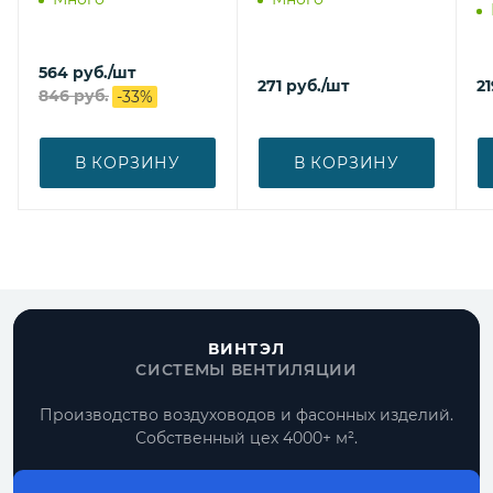
564
руб.
/шт
271
руб.
/шт
21
846
руб.
-
33
%
В КОРЗИНУ
В КОРЗИНУ
ВИНТЭЛ
СИСТЕМЫ ВЕНТИЛЯЦИИ
Производство воздуховодов и фасонных изделий.
Собственный цех 4000+ м².