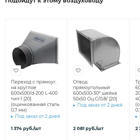
Подойдут к этому воздуховоду
Переход с прямоуг.
Отвод
Т
на круглое
прямоугольный
6
600х500/d-200 L-400
600х500-30° шейка
2
тип-1 [20]
50х50 Оц.С/0,8/ [20]
400 врезка
(оцинкованная сталь
(
Под заказ от 2 дней
0,7 мм)
0,
Под заказ от 2 дней
1 374
руб.
/шт
2 081
руб.
/шт
2