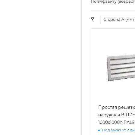
По алфавиту (возрас
Сторона А (мм)
Простая решетк
наружная В-ПР
1000х1000h RAL9
Под заказ от 2 д