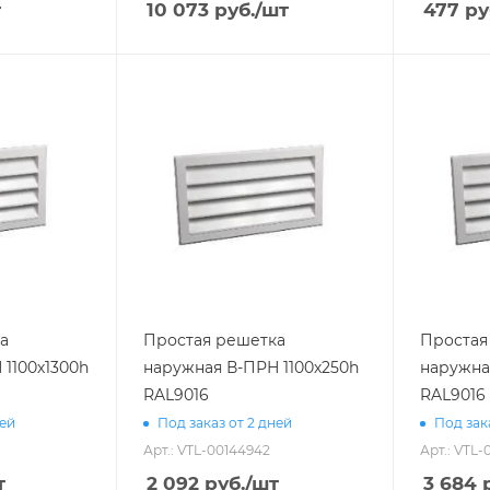
т
10 073
руб.
/шт
477
ру
а
Простая решетка
Простая
1100х1300h
наружная В-ПРН 1100х250h
наружна
RAL9016
RAL9016
ней
Под заказ от 2 дней
Под зак
Арт.: VTL-00144942
Арт.: VTL-
т
2 092
руб.
/шт
3 684
р