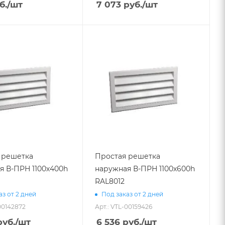
б.
/шт
7 073
руб.
/шт
 решетка
Простая решетка
я В-ПРН 1100х400h
наружная В-ПРН 1100х600h
RAL8012
аз от 2 дней
Под заказ от 2 дней
00142872
Арт.: VTL-00159426
уб.
/шт
6 536
руб.
/шт