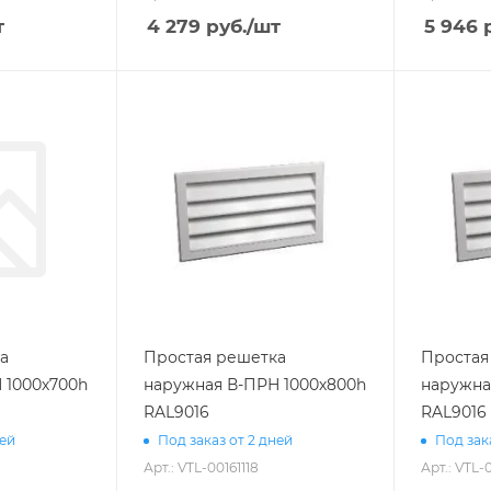
т
4 279
руб.
/шт
5 946
р
а
Простая решетка
Простая
 1000х700h
наружная В-ПРН 1000х800h
наружна
RAL9016
RAL9016
ней
Под заказ от 2 дней
Под зак
Арт.: VTL-00161118
Арт.: VTL-