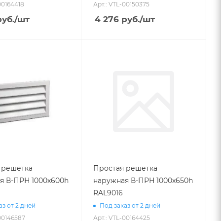
00164418
Арт.: VTL-00150375
уб.
/шт
4 276
руб.
/шт
 решетка
Простая решетка
я В-ПРН 1000х600h
наружная В-ПРН 1000х650h
RAL9016
аз от 2 дней
Под заказ от 2 дней
00146587
Арт.: VTL-00164425