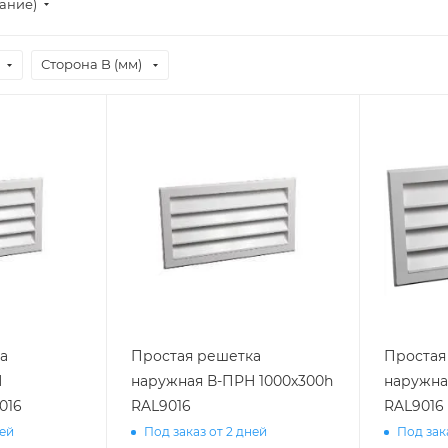
тание)
Сторона B (мм)
а
Простая решетка
Простая
Н
наружная В-ПРН 1000х300h
наружна
016
RAL9016
RAL9016
ней
Под заказ от 2 дней
Под зак