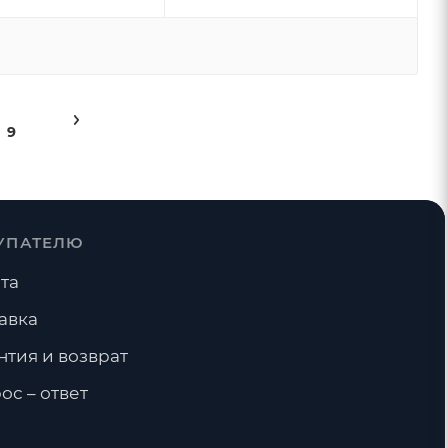
9
УПАТЕЛЮ
та
авка
нтия и возврат
ос – ответ