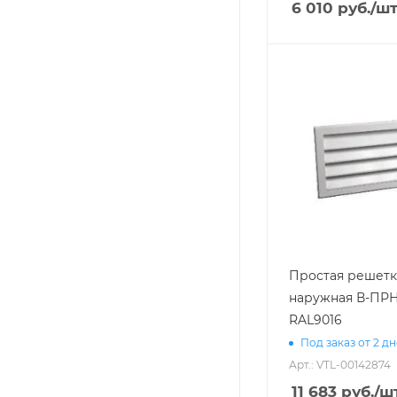
6 010
руб.
/ш
Простая решетк
наружная В-ПРН 
RAL9016
Под заказ от 2 д
Арт.: VTL-00142874
11 683
руб.
/ш