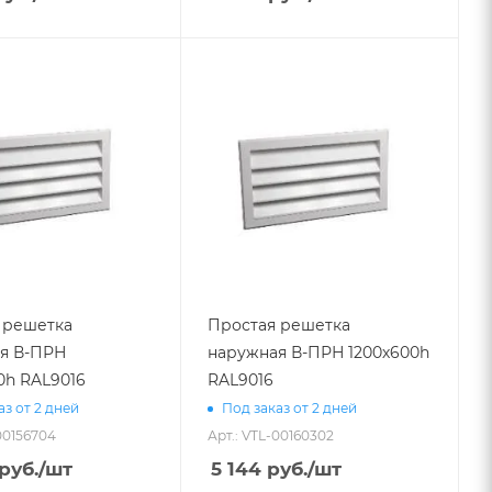
 решетка
Простая решетка
я В-ПРН
наружная В-ПРН 1200х600h
0h RAL9016
RAL9016
аз от 2 дней
Под заказ от 2 дней
00156704
Арт.: VTL-00160302
руб.
/шт
5 144
руб.
/шт