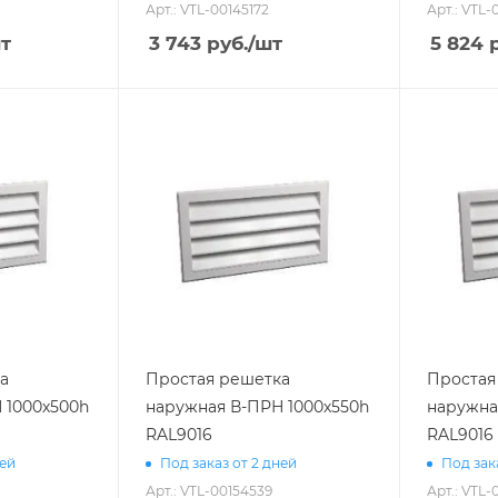
Арт.: VTL-00145172
Арт.: VTL-
т
3 743
руб.
/шт
5 824
р
а
Простая решетка
Простая
 1000х500h
наружная В-ПРН 1000х550h
наружна
RAL9016
RAL9016
ней
Под заказ от 2 дней
Под зак
Арт.: VTL-00154539
Арт.: VTL-