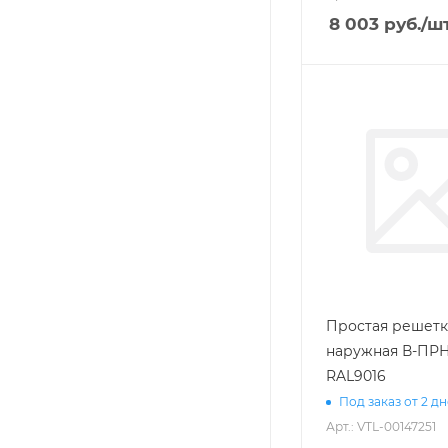
8 003
руб.
/ш
Простая решетк
наружная В-ПРН
RAL9016
Под заказ от 2 д
Арт.: VTL-00147251