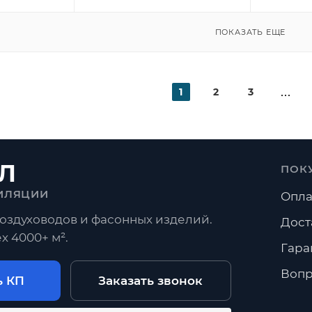
ПОКАЗАТЬ ЕЩЕ
1
2
3
Л
ПОК
ИЛЯЦИИ
Опла
оздуховодов и фасонных изделий.
Дост
х 4000+ м².
Гара
Вопр
ь КП
Заказать звонок