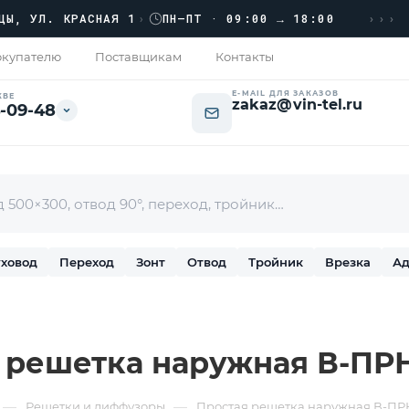
›››
Л. КРАСНАЯ 1
›
ПН–ПТ · 09:00 → 18:00
купателю
Поставщикам
Контакты
E-MAIL ДЛЯ ЗАКАЗОВ
КВЕ
zakaz@vin-tel.ru
-09-48
ховод
Переход
Зонт
Отвод
Тройник
Врезка
Ад
 решетка наружная В-ПР
—
—
Решетки и диффузоры
Простая решетка наружная В-ПР