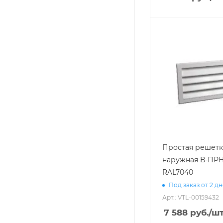
Простая решетк
наружная В-ПРН
RAL7040
Под заказ от 2 д
Арт.: VTL-00159432
7 588
руб.
/ш