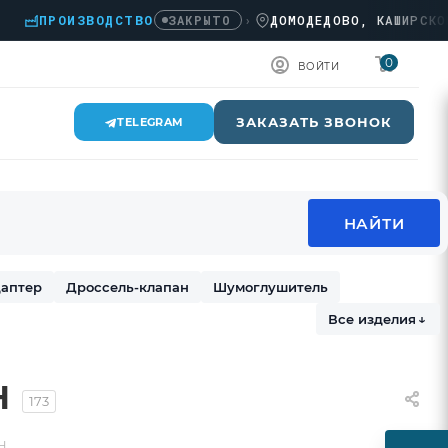
ПРОИЗВОДСТВО
›
ДОМОДЕДОВО, КАШИРСКОЕ Ш.,
ЗАКРЫТО
0
ВОЙТИ
ЗАКАЗАТЬ ЗВОНОК
TELEGRAM
аптер
Дроссель-клапан
Шумоглушитель
Все изделия
↓
Н
173
Н