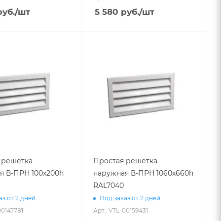
уб.
/шт
5 580
руб.
/шт
 решетка
Простая решетка
я В-ПРН 100х200h
наружная В-ПРН 1060х660h
RAL7040
аз от 2 дней
Под заказ от 2 дней
00147781
Арт.: VTL-00159431