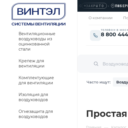
ОФИС
›
ЛЮБЕРЦЫ, У
ЗАКРЫТО
О компании
По
ТЕЛЕФОН В МОС
Вентиляционные
8 800 444
воздуховоды из
оцинкованной
стали
Крепеж для
вентиляции
Комплектующие
Часто ищут:
Возду
для вентиляции
Изоляция для
воздуховодов
Простая
Огнезащита для
воздуховодов
—
Главная
Каталог