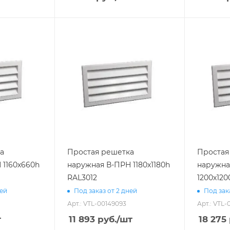
а
Простая решетка
Простая
 1160х660h
наружная В-ПРН 1180х1180h
наружна
RAL3012
1200х120
ней
Под заказ от 2 дней
Под зак
Арт.: VTL-00149093
Арт.: VTL-
т
11 893
руб.
/шт
18 275