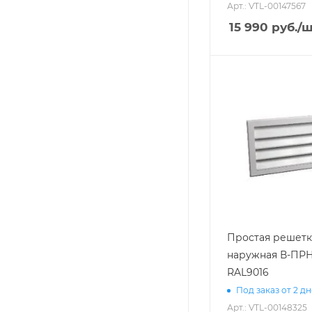
Арт.: VTL-00147567
15 990
руб.
/ш
Простая решетк
наружная В-ПРН
RAL9016
Под заказ от 2 д
Арт.: VTL-00148325