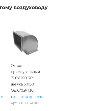
тому воздуховоду
Отвод
прямоугольный
700х1200-30°
шейка 50х50
Оц.С/0,9/ [30]
ней
Под заказ от 2 дней
Арт.: VTL-00146815