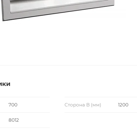
ики
700
Сторона B (мм)
1200
8012