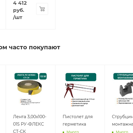
4 412
руб.
/шт
ом часто покупают
Лента 3,00х100-
Пистолет для
Струбци
015 РУ-ФЛЕКС
герметика
монтажн
СТ-СК
Много
Много