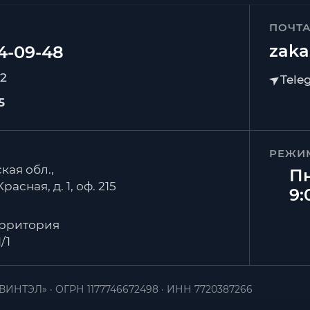
ПОЧТ
zaka
92
5
РЕЖИ
кая обл.,
Пн
расная, д. 1, оф. 215
9:
ерритория
/1
ВИНТЭЛ»
ОГРН 1177746672498
ИНН 7720387266