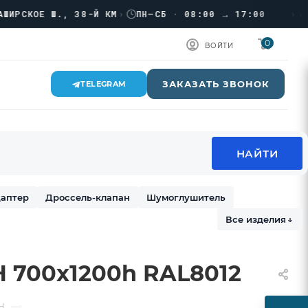
›››
СКОЕ Ш., 38-Й КМ
›
ПН–СБ · 08:00 → 17:00
0
ВОЙТИ
ЗАКАЗАТЬ ЗВОНОК
TELEGRAM
аптер
Дроссель-клапан
Шумоглушитель
Все изделия
↓
 700х1200h RAL8012
—
Н