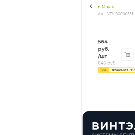
Много
Арт.: VTL-00000531
564
руб.
/шт
846
руб.
-
33
%
Экономия
282
ВИНТЭ
СИСТЕМЫ ВЕНТ