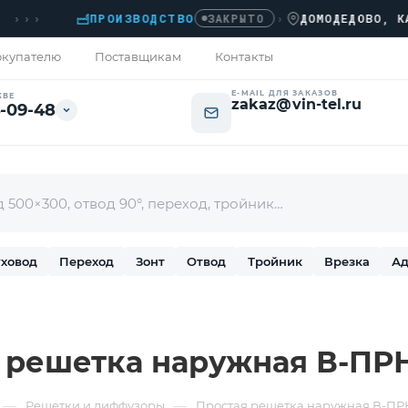
›
ПРОИЗВОДСТВО
›
ДОМОДЕДОВО, КАШИР
ЗАКРЫТО
купателю
Поставщикам
Контакты
E-MAIL ДЛЯ ЗАКАЗОВ
КВЕ
zakaz@vin-tel.ru
-09-48
ховод
Переход
Зонт
Отвод
Тройник
Врезка
Ад
 решетка наружная В-ПРН
—
—
Решетки и диффузоры
Простая решетка наружная В-ПР