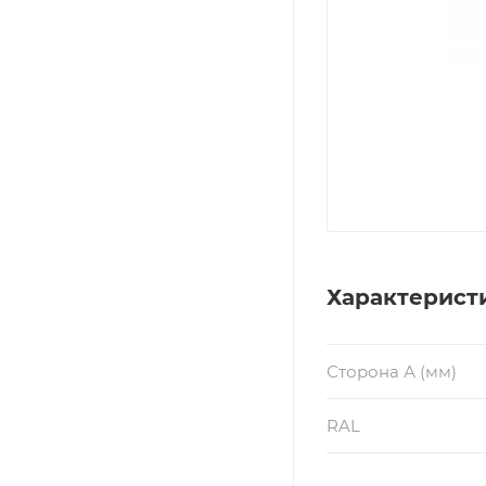
Характерист
Сторона А (мм)
RAL