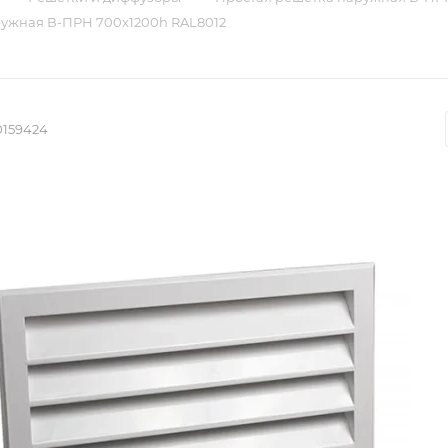
ружная В-ПРН 700х1200h RAL8012
0159424