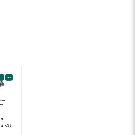
Акция
на
Лента
Скоба для
ая М8
уплотнительная
стяжки
самоклеящаяся
фланцев М8