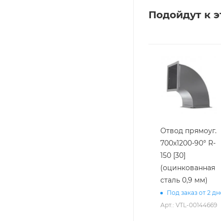
Подойдут к э
Отвод прямоуг.
700х1200-90° R-
150 [30]
(оцинкованная
сталь 0,9 мм)
Под заказ от 2 д
Арт.: VTL-00144669