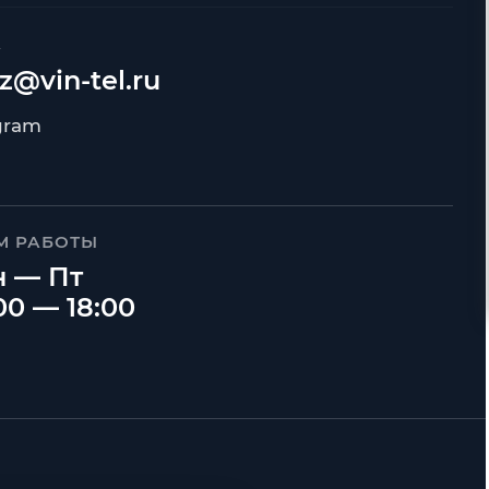
А
z@vin-tel.ru
М РАБОТЫ
 — Пт
00 — 18:00