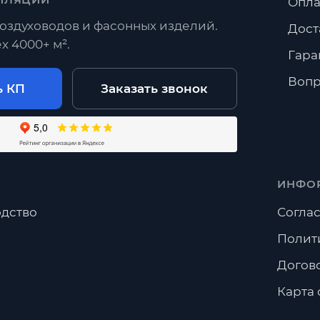
Опла
оздуховодов и фасонных изделий.
Дост
х 4000+ м².
Гара
Вопр
ь КП
Заказать звонок
ИНФО
дство
Соглас
Полит
Догов
Карта 