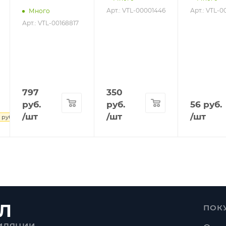
Арт.: VTL-00001446
Арт.: VTL-
Много
Арт.: VTL-00168817
797
350
руб.
руб.
56
руб.
/шт
/шт
/шт
руб.
Л
ПОК
ИЛЯЦИИ