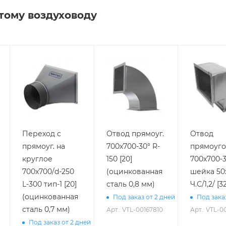
тому воздуховоду
Переход с
Отвод прямоуг.
Отвод
прямоуг. на
700х700-30° R-
прямоуг
круглое
150 [20]
700х700-
700х700/d-250
(оцинкованная
шейка 50
0
L-300 тип-1 [20]
сталь 0,8 мм)
Ч.С/1,2/ [3
(оцинкованная
Под заказ от 2 дней
Под зака
сталь 0,7 мм)
Арт.: VTL-00167810
Арт.: VTL-0
Под заказ от 2 дней