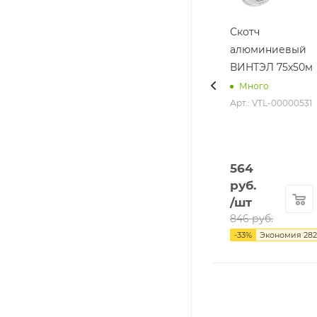
Скотч
алюминиевый
ВИНТЭЛ 75х50м
Много
Арт.: VTL-00000531
564
руб.
/шт
846
руб.
-
33
%
Экономия
282