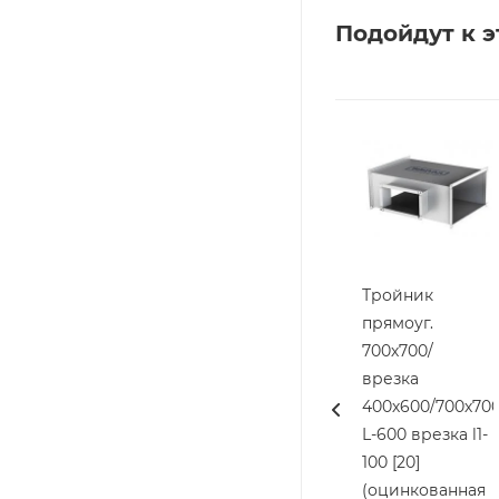
Подойдут к э
Тройник
прямоуг.
700х700/
врезка
400х600/700х70
L-600 врезка l1-
100 [20]
(оцинкованная