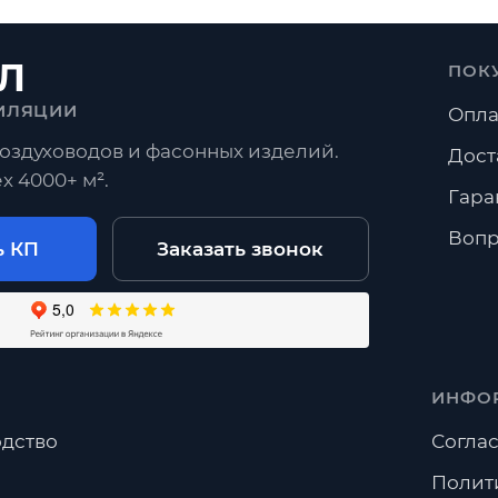
Л
ПОК
ИЛЯЦИИ
Опла
оздуховодов и фасонных изделий.
Дост
х 4000+ м².
Гара
Вопр
ь КП
Заказать звонок
ИНФО
дство
Соглас
Полит