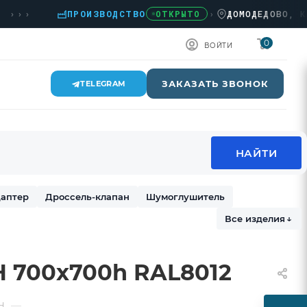
››
ПРОИЗВОДСТВО
›
ДОМОДЕДОВО, КАШИР
ОТКРЫТО
0
ВОЙТИ
ЗАКАЗАТЬ ЗВОНОК
TELEGRAM
аптер
Дроссель-клапан
Шумоглушитель
Все изделия
↓
Н 700х700h RAL8012
—
Н