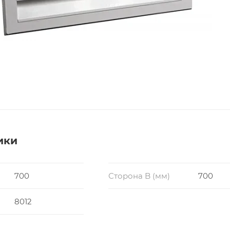
ики
700
Сторона B (мм)
700
8012