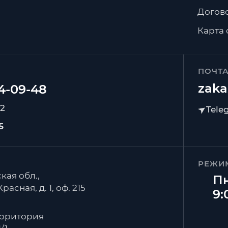
Догов
Карта 
ПОЧТ
zaka
92
5
РЕЖИ
кая обл.,
Пн
расная, д. 1, оф. 215
9:
ерритория