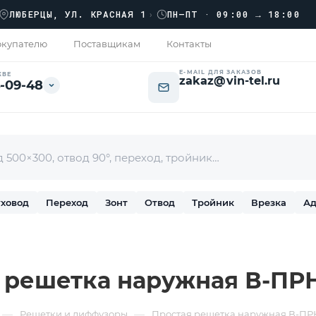
›
БЕРЦЫ, УЛ. КРАСНАЯ 1
›
ПН–ПТ · 09:00 → 18:00
купателю
Поставщикам
Контакты
E-MAIL ДЛЯ ЗАКАЗОВ
КВЕ
zakaz@vin-tel.ru
-09-48
ховод
Переход
Зонт
Отвод
Тройник
Врезка
Ад
 решетка наружная В-ПР
—
—
Решетки и диффузоры
Простая решетка наружная В-ПР