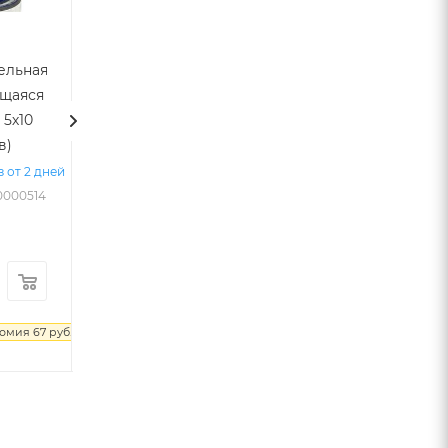
Струбцина
Скоба для
ельная
монтажная М10
стяжки
ящаяся
фланцев М8
Много
 5х10
Арт.: VTL-00147454
Много
в)
Арт.: VTL-00000125
з от 2 дней
00000514
76
руб.
14
руб.
/шт
/шт
номия
67
руб.