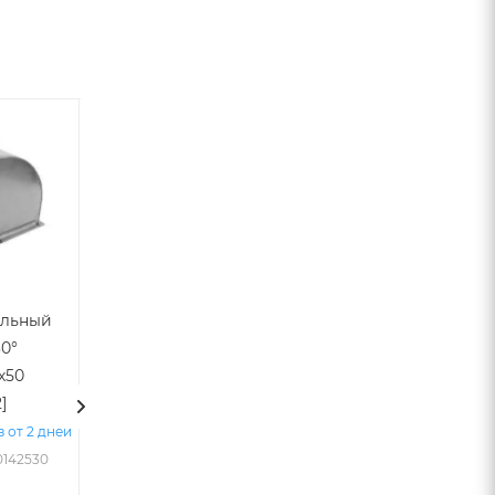
Тройник
Переход
ольный
прямоуг.
прямоуг.
30°
700х700/
700х700/1000х350
х50
врезка
L-300 тип-1 [30]
2]
400х600/700х700
(оцинкованная
L-600 врезка l1-
сталь 0,7 мм)
з от 2 дней
100 [20]
0142530
Под заказ от 2 дней
(оцинкованная
Арт.: VTL-00173664