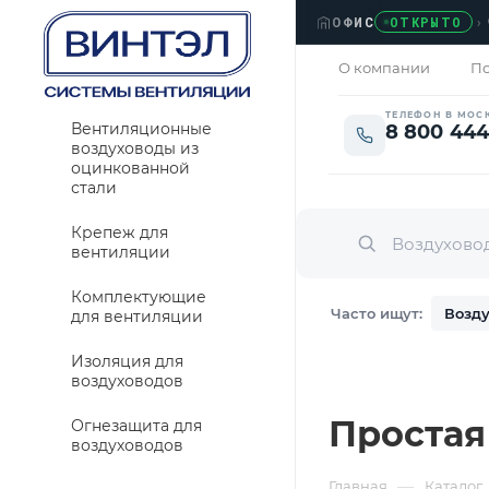
ОФИС
›
ЛЮ
ОТКРЫТО
О компании
По
ТЕЛЕФОН В МОС
Вентиляционные
8 800 444
воздуховоды из
оцинкованной
стали
Крепеж для
вентиляции
Комплектующие
Часто ищут:
Возду
для вентиляции
Изоляция для
воздуховодов
Простая
Огнезащита для
воздуховодов
—
Главная
Каталог