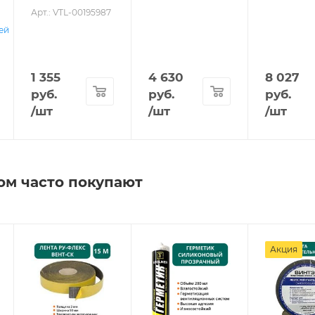
Арт.: VTL-00195987
ней
1 355
4 630
8 027
руб.
руб.
руб.
/шт
/шт
/шт
ом часто покупают
Акция