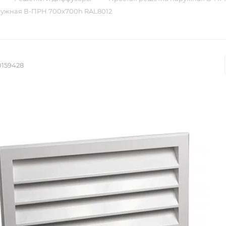
ружная В-ПРН 700х700h RAL8012
0159428