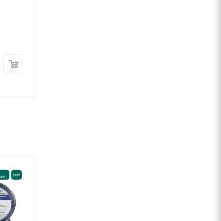
сталь 0,7 мм)
Под заказ от 2 дней
Арт.: VTL-00153186
4 234
2 218
руб.
руб.
/шт
/шт