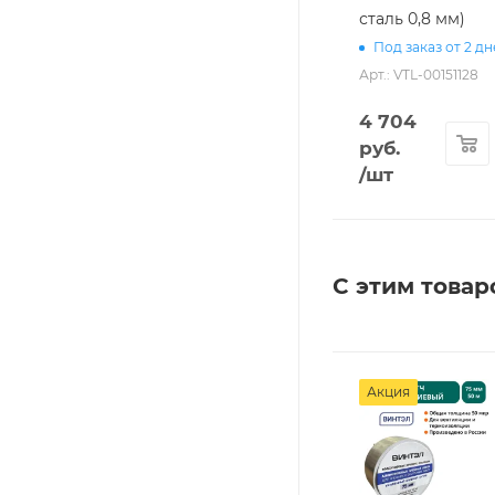
сталь 0,8 мм)
Под заказ от 2 д
Арт.: VTL-00151128
4 704
руб.
/шт
С этим товар
Акция