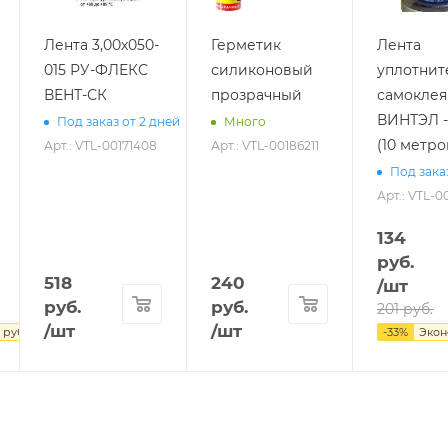
Лента 3,00х050-
Герметик
Лента
015 РУ-ФЛЕКС
силиконовый
уплотнит
ВЕНТ-СК
прозрачный
самокле
ВИНТЭЛ -
Под заказ от 2 дней
Много
(10 метро
Арт.: VTL-00171408
Арт.: VTL-00186211
Под зака
Арт.: VTL-
134
руб.
518
240
/шт
руб.
руб.
201
руб.
/шт
/шт
руб.
-
33
%
Эко