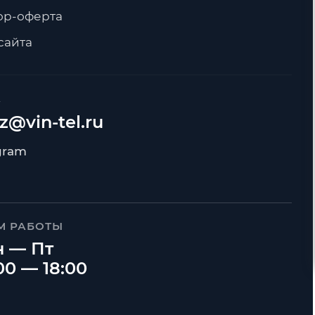
ор-оферта
сайта
А
z@vin-tel.ru
М РАБОТЫ
 — Пт
00 — 18:00