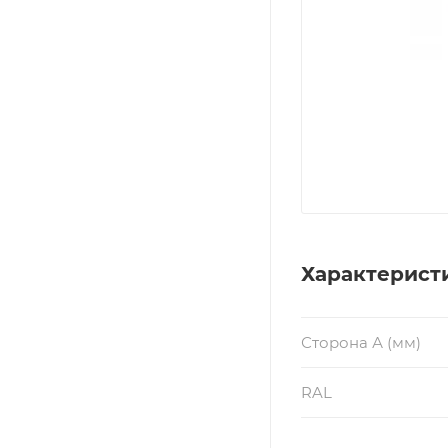
Характерист
Сторона А (мм)
RAL