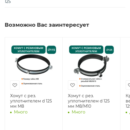
125
Возможно Вас заинтересует
Хомут с рез.
Хомут с рез.
К
уплотнителем d 125
уплотнителем d 125
в
мм М8
мм М8/М10
12
Много
Много