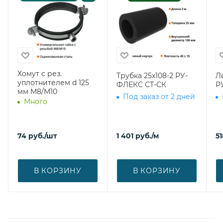
Хомут с рез.
Трубка 25х108-2 РУ-
Л
уплотнителем d 125
ФЛЕКС СТ-СК
Р
мм М8/М10
Под заказ от 2 дней
Много
74
руб.
/шт
1 401
руб.
/м
51
В КОРЗИНУ
В КОРЗИНУ