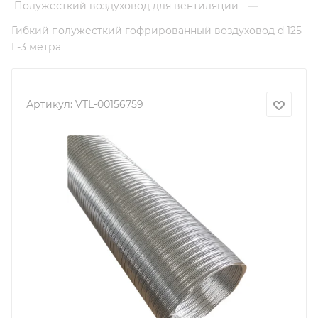
Полужесткий воздуховод для вентиляции
—
Гибкий полужесткий гофрированный воздуховод d 125
L-3 метра
Артикул:
VTL-00156759