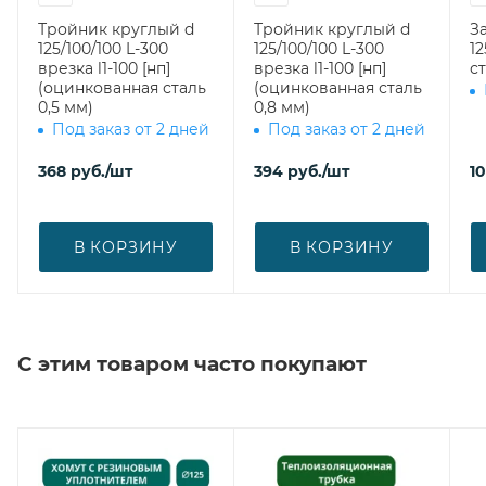
Тройник круглый d
Тройник круглый d
З
125/100/100 L-300
125/100/100 L-300
125 (оцинк
врезка l1-100 [нп]
врезка l1-100 [нп]
ст
(оцинкованная сталь
(оцинкованная сталь
0,5 мм)
0,8 мм)
Под заказ от 2 дней
Под заказ от 2 дней
368
руб.
/шт
394
руб.
/шт
1
В КОРЗИНУ
В КОРЗИНУ
С этим товаром часто покупают