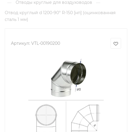
Отводы круглые для воздуховодов
—
—
Отвод круглый d 1200-90° R-150 [нп] (оцинкованная
сталь 1 мм)
Артикул:
VTL-00190200