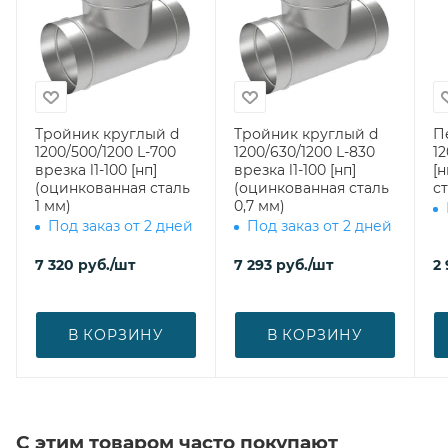
Тройник круглый d
Тройник круглый d
П
1200/500/1200 L-700
1200/630/1200 L-830
12
врезка l1-100 [нп]
врезка l1-100 [нп]
[
(оцинкованная сталь
(оцинкованная сталь
ст
1 мм)
0,7 мм)
Под заказ от 2 дней
Под заказ от 2 дней
7 320
руб.
/шт
7 293
руб.
/шт
2
В КОРЗИНУ
В КОРЗИНУ
С этим товаром часто покупают