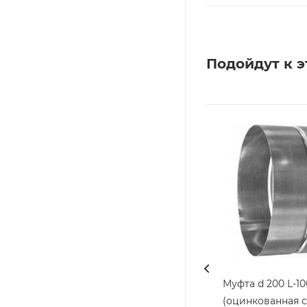
Подойдут к э
Муфта d 200 L-10
(оцинкованная с