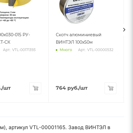
00х030-015 РУ-
Скотч алюминиевый
Т-СК
ВИНТЭЛ 100х50м
Арт.: VTL-00171393
Арт.: VTL-00000532
Много
.
/шт
764
руб.
/шт
мм), артикул VTL-00001165. Завод ВИНТЭЛ в