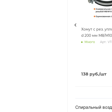
Хомут с рез. уп
d 200 мм М8/М10
Арт.: V
Много
138
руб.
/шт
Спиральный возд