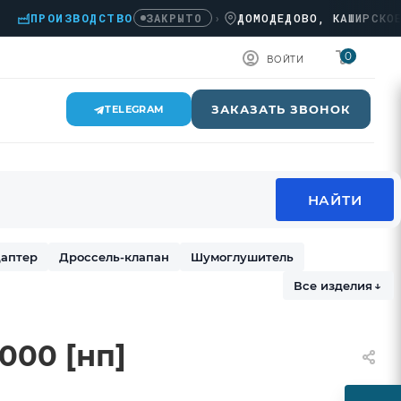
ПРОИЗВОДСТВО
›
ДОМОДЕДОВО, КАШИРСКОЕ Ш.,
ЗАКРЫТО
0
ВОЙТИ
ЗАКАЗАТЬ ЗВОНОК
TELEGRAM
аптер
Дроссель-клапан
Шумоглушитель
Все изделия
↓
000 [нп]