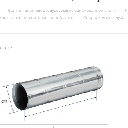
—
—
Вентиляционные воздуховоды из оцинкованной стали
К
—
 воздуховоды из оцинкованной стали
Спиральный воздуховод
0001165