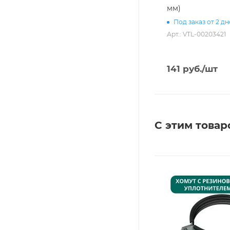
мм)
Под заказ от 2 д
Арт.: VTL-00203421
141
руб.
/шт
С этим товар