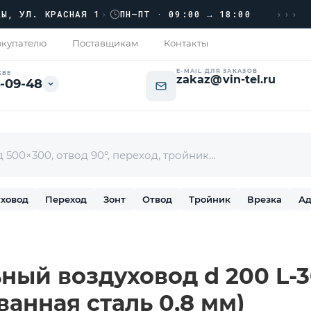
›››
Л. КРАСНАЯ 1
›
ПН–ПТ · 09:00 → 18:00
купателю
Поставщикам
Контакты
E-MAIL ДЛЯ ЗАКАЗОВ
КВЕ
zakaz@vin-tel.ru
-09-48
ховод
Переход
Зонт
Отвод
Тройник
Врезка
Ад
ный воздуховод d 200 L-3
ванная сталь 0,8 мм)