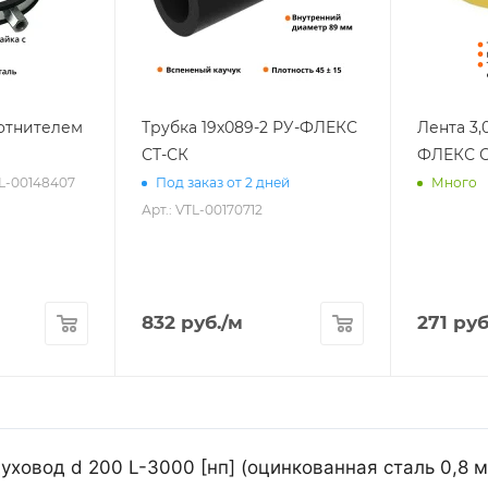
лотнителем
Трубка 19х089-2 РУ-ФЛЕКС
Лента 3,
СТ-СК
ФЛЕКС С
TL-00148407
Под заказ от 2 дней
Много
Арт.: VTL-00170712
832
руб.
/м
271
руб
уховод d 200 L-3000 [нп] (оцинкованная сталь 0,8 