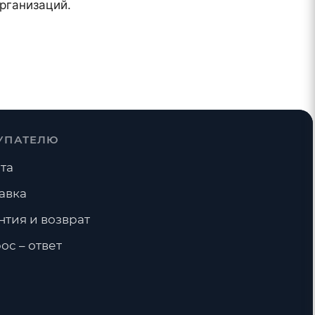
рганизаций.
УПАТЕЛЮ
та
авка
нтия и возврат
ос – ответ