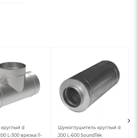
 круглый d
Шумоглушитель круглый d
00 L-300 врезка l1-
200 L-600 SoundTek
L