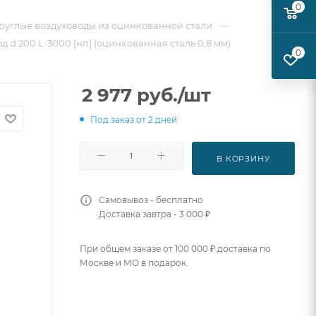
0
—
руглые воздуховоды из оцинкованной стали
 d 200 L-3000 [нп] (оцинкованная сталь 0,8 мм)
0
2 977
руб.
/шт
Под заказ от 2 дней
В КОРЗИНУ
Самовывоз - бесплатно
Доставка завтра - 3 000 ₽
При общем заказе от 100 000 ₽ доставка по
Москве и МО в подарок.