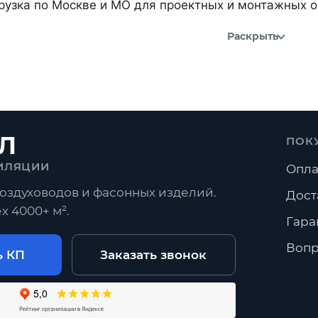
рузка по Москве и МО для проектных и монтажных о
Раскрыть
Л
ПОК
ИЛЯЦИИ
Опла
оздуховодов и фасонных изделий.
Дост
х 4000+ м².
Гара
Вопр
ь КП
Заказать звонок