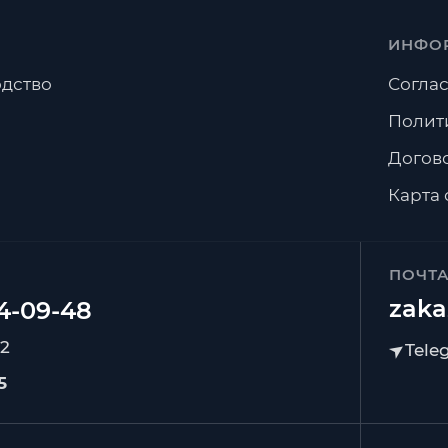
ИНФО
дство
Соглас
Полит
Догов
Карта 
ПОЧТ
zaka
92
5