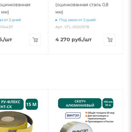
 (оцинкованная
(оцинкованная сталь 0,8
8 мм)
мм)
з от 2 дней
Под заказ от 2 дней
00144311
Арт.: VTL-00201578
А
.
/шт
4 270
руб.
/шт