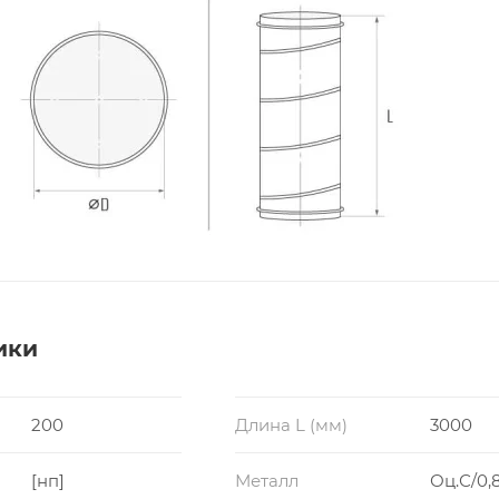
ики
200
Длина L (мм)
3000
[нп]
Металл
Оц.С/0,