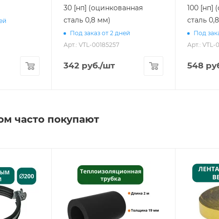
30 [нп] (оцинкованная
100 [нп]
сталь 0,8 мм)
сталь 0,
ней
Под заказ от 2 дней
Под зака
Арт.: VTL-00185257
Арт.: VTL-
342
руб.
/шт
548
руб
ом часто покупают