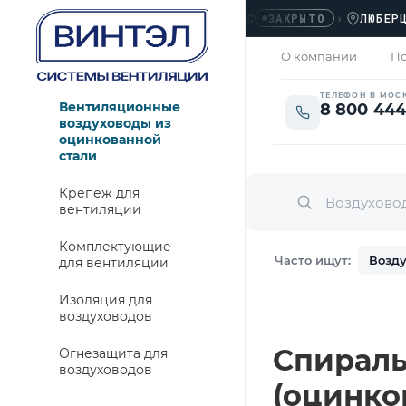
ОФИС
›
ЛЮБЕРЦЫ, У
ЗАКРЫТО
О компании
По
ТЕЛЕФОН В МОС
Вентиляционные
8 800 444
воздуховоды из
оцинкованной
стали
Крепеж для
вентиляции
Комплектующие
Часто ищут:
Возду
для вентиляции
Изоляция для
воздуховодов
Спираль
Огнезащита для
воздуховодов
(оцинко