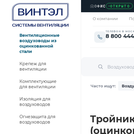
ОФИС
›
Л
ОТКРЫТО
О компании
По
ТЕЛЕФОН В МОС
Вентиляционные
8 800 444
воздуховоды из
оцинкованной
стали
Крепеж для
вентиляции
Комплектующие
Часто ищут:
Возду
для вентиляции
Изоляция для
воздуховодов
Тройник 
Огнезащита для
воздуховодов
(оцинко