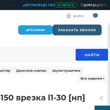
››
ПРОИЗВОДСТВО
›
ДОМОДЕДОВО, КАШИ
ОТКРЫТО
0
ВОЙТИ
ЗАКАЗАТЬ ЗВОНОК
TELEGRAM
аптер
Дроссель-клапан
Шумоглушитель
Все изделия
↓
50 врезка l1-30 [нп]