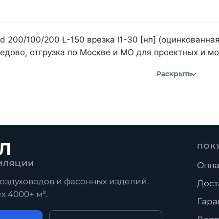
d 200/100/200 L-150 врезка l1-30 [нп] (оцинкованна
дово, отгрузка по Москве и МО для проектных и м
Раскрыть
Л
ПОК
ИЛЯЦИИ
Опла
оздуховодов и фасонных изделий.
Дост
х 4000+ м².
Гара