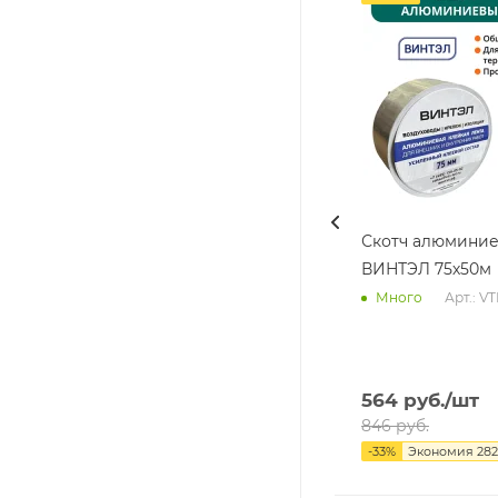
Скотч алюмини
ВИНТЭЛ 75х50м
Арт.: V
Много
564
руб.
/шт
846
руб.
-
33
%
Экономия
282