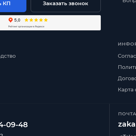
Вопр
ь КП
Заказать звонок
ИНФО
дство
Соглас
Полит
Догов
Карта 
ПОЧТ
zaka
92