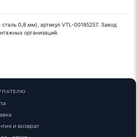
я сталь 0,8 мм), артикул VTL-00185257. Завод
онтажных организаций.
УПАТЕЛЮ
та
авка
нтия и возврат