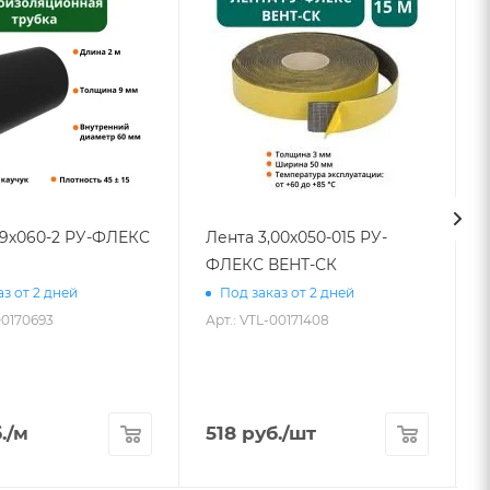
09х060-2 РУ-ФЛЕКС
Лента 3,00х050-015 РУ-
ФЛЕКС ВЕНТ-СК
з от 2 дней
Под заказ от 2 дней
00170693
Арт.: VTL-00171408
.
/м
518
руб.
/шт