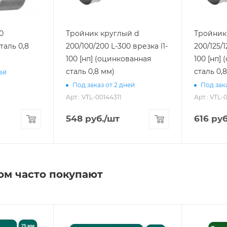
0
Тройник круглый d
Тройник
таль 0,8
200/100/200 L-300 врезка l1-
200/125/1
100 [нп] (оцинкованная
100 [нп]
сталь 0,8 мм)
сталь 0,
ней
Под заказ от 2 дней
Под зака
Арт.: VTL-00144311
Арт.: VTL-
548
руб.
/шт
616
руб
ом часто покупают