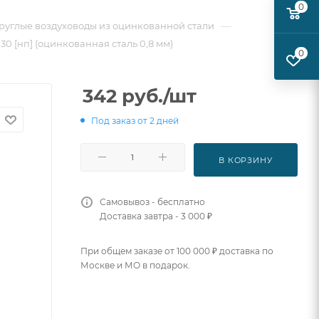
0
—
руглые воздуховоды из оцинкованной стали
30 [нп] (оцинкованная сталь 0,8 мм)
0
342
руб.
/шт
Под заказ от 2 дней
В КОРЗИНУ
Самовывоз - бесплатно
Доставка завтра - 3 000 ₽
При общем заказе от 100 000 ₽ доставка по
Москве и МО в подарок.