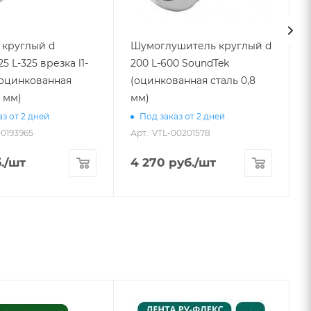
 круглый d
Шумоглушитель круглый d
25 L-325 врезка l1-
200 L-600 SoundTek
L
 (оцинкованная
(оцинкованная сталь 0,8
8 мм)
мм)
з от 2 дней
Под заказ от 2 дней
00193965
Арт.: VTL-00201578
А
.
/шт
4 270
руб.
/шт