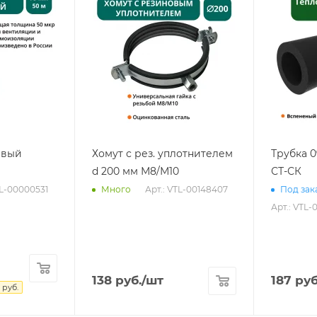
евый
Хомут с рез. уплотнителем
Трубка 
d 200 мм М8/М10
СТ-СК
TL-00000531
Арт.: VTL-00148407
Много
Под зака
Арт.: VTL-
138
руб.
/шт
187
руб
руб.