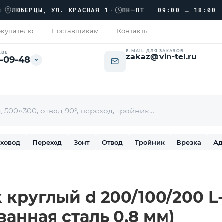
›
ЮБЕРЦЫ, УЛ. КРАСНАЯ 1
›
ПН–ПТ · 09:00 → 18:00
купателю
Поставщикам
Контакты
E-MAIL ДЛЯ ЗАКАЗОВ
КВЕ
zakaz@vin-tel.ru
-09-48
ховод
Переход
Зонт
Отвод
Тройник
Врезка
Ад
круглый d 200/100/200 L-1
ванная сталь 0,8 мм)