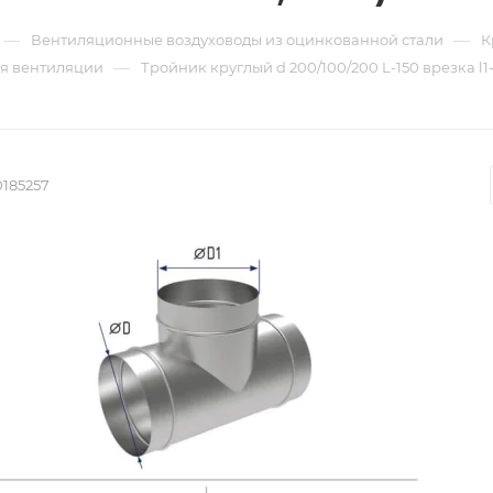
—
—
Вентиляционные воздуховоды из оцинкованной стали
К
—
ля вентиляции
Тройник круглый d 200/100/200 L-150 врезка l1-
0185257