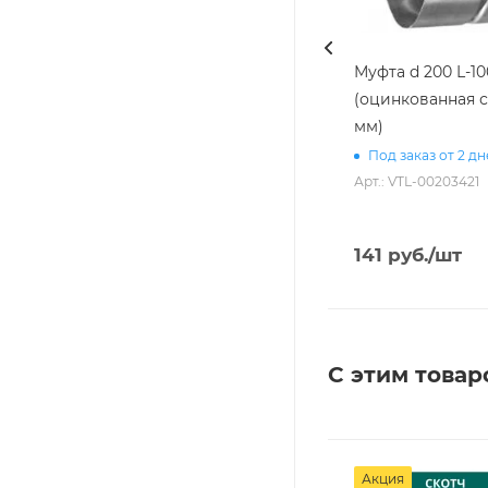
Муфта d 200 L-10
(оцинкованная с
мм)
Под заказ от 2 д
Арт.: VTL-00203421
141
руб.
/шт
С этим товар
Акция