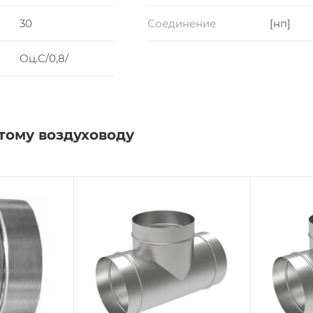
30
Соединение
[нп]
Оц.С/0,8/
тому воздуховоду