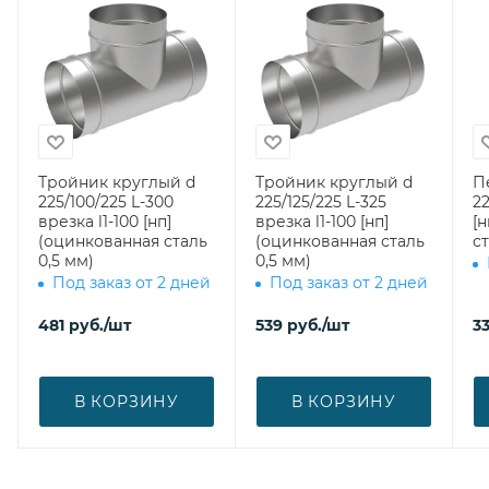
Тройник круглый d
Тройник круглый d
П
225/100/225 L-300
225/125/225 L-325
22
врезка l1-100 [нп]
врезка l1-100 [нп]
[
(оцинкованная сталь
(оцинкованная сталь
ст
0,5 мм)
0,5 мм)
Под заказ от 2 дней
Под заказ от 2 дней
481
руб.
/шт
539
руб.
/шт
3
В КОРЗИНУ
В КОРЗИНУ