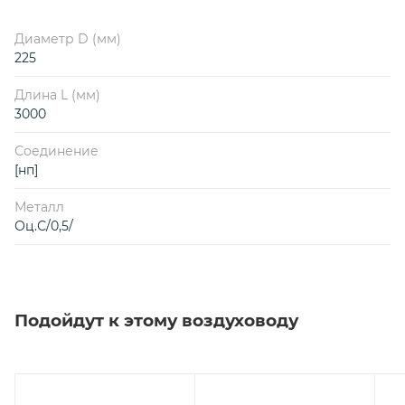
Диаметр D (мм)
225
Длина L (мм)
3000
Соединение
[нп]
Металл
Оц.С/0,5/
Подойдут к этому воздуховоду