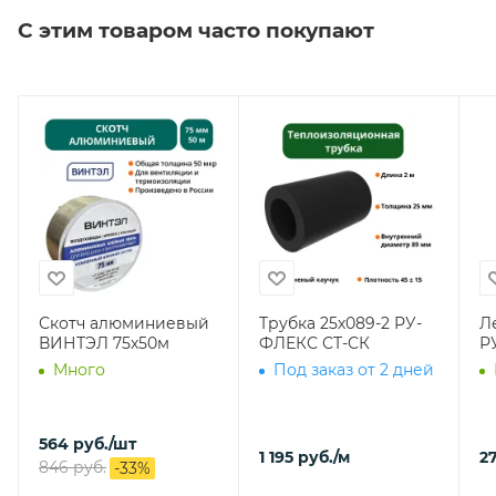
С этим товаром часто покупают
Скотч алюминиевый
Трубка 25х089-2 РУ-
Л
ВИНТЭЛ 75х50м
ФЛЕКС СТ-СК
Р
Много
Под заказ от 2 дней
564
руб.
/шт
1 195
руб.
/м
27
846
руб.
-
33
%