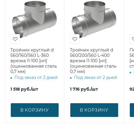
Тройник круглый d
Тройник круглый d
П
560/160/560 L-360
560/200/560 L-400
56
врезка l1-100 [нп]
врезка l1-100 [нп]
[
(оцинкованная сталь
(оцинкованная сталь
ст
0,7 мм)
0,7 мм)
Под заказ от 2 дней
Под заказ от 2 дней
1 518
руб.
/шт
1 716
руб.
/шт
92
В КОРЗИНУ
В КОРЗИНУ