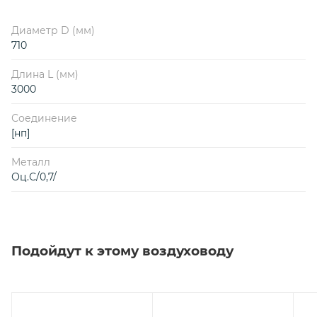
Диаметр D (мм)
710
Длина L (мм)
3000
Соединение
[нп]
Металл
Оц.С/0,7/
Подойдут к этому воздуховоду