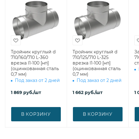
Тройник круглый d
Тройник круглый d
З
710/160/710 L-360
710/125/710 L-325
710 (оцин
врезка l1-100 [нп]
врезка l1-100 [нп]
ст
(оцинкованная сталь
(оцинкованная сталь
0,7 мм)
0,7 мм)
Под заказ от 2 дней
Под заказ от 2 дней
1 869
руб.
/шт
1 662
руб.
/шт
1
В КОРЗИНУ
В КОРЗИНУ