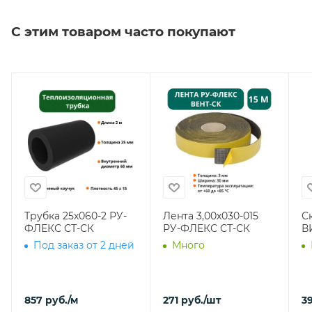
С этим товаром часто покупают
Трубка 25х060-2 РУ-
Лента 3,00х030-015
С
ФЛЕКС СТ-СК
РУ-ФЛЕКС СТ-СК
В
Под заказ от 2 дней
Много
857
руб.
/м
271
руб.
/шт
39