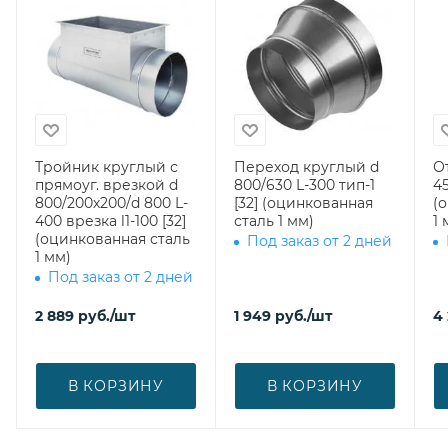
Тройник круглый с
Переход круглый d
О
прямоуг. врезкой d
800/630 L-300 тип-1
45
800/200х200/d 800 L-
[32] (оцинкованная
(
400 врезка l1-100 [32]
сталь 1 мм)
1 
(оцинкованная сталь
Под заказ от 2 дней
1 мм)
Под заказ от 2 дней
2 889
руб.
/шт
1 949
руб.
/шт
4 
В КОРЗИНУ
В КОРЗИНУ