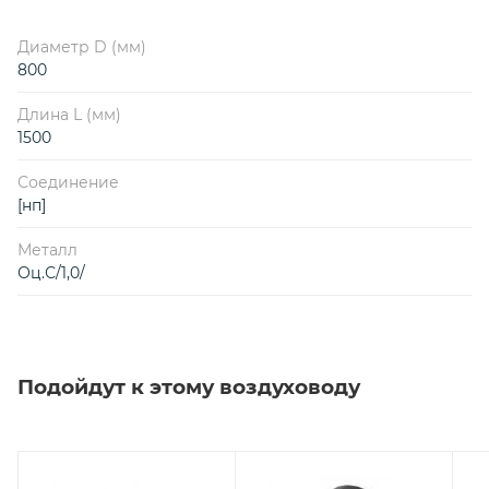
Диаметр D (мм)
800
Длина L (мм)
1500
Соединение
[нп]
Металл
Оц.С/1,0/
Подойдут к этому воздуховоду