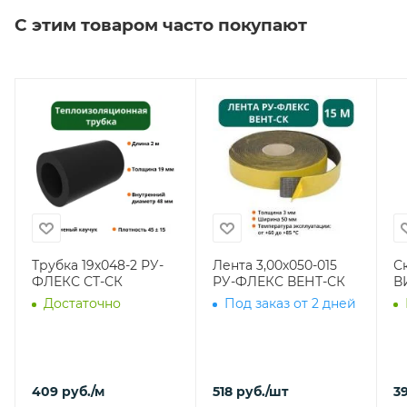
С этим товаром часто покупают
Трубка 19х048-2 РУ-
Лента 3,00х050-015
С
ФЛЕКС СТ-СК
РУ-ФЛЕКС ВЕНТ-СК
В
Достаточно
Под заказ от 2 дней
409
руб.
/м
518
руб.
/шт
39