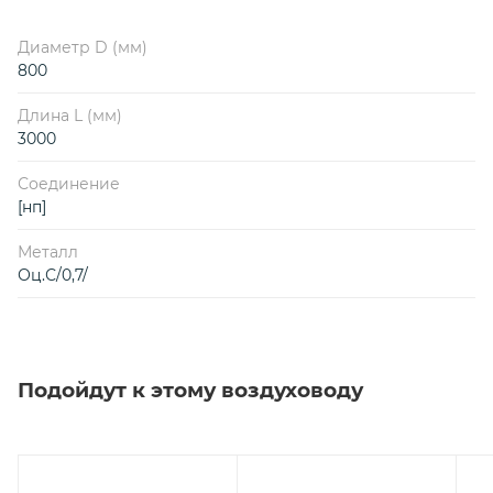
Диаметр D (мм)
800
Длина L (мм)
3000
Соединение
[нп]
Металл
Оц.С/0,7/
Подойдут к этому воздуховоду