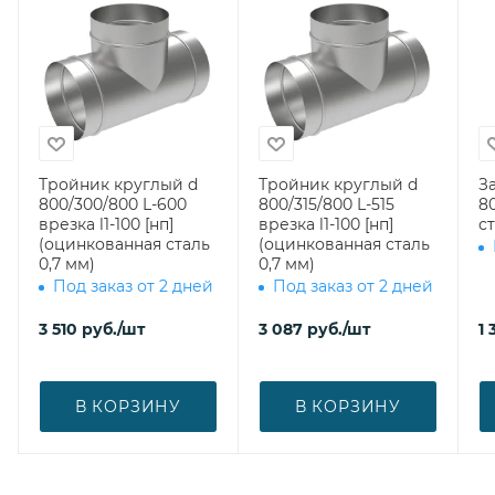
Тройник круглый d
Тройник круглый d
З
800/300/800 L-600
800/315/800 L-515
800 (оци
врезка l1-100 [нп]
врезка l1-100 [нп]
ст
(оцинкованная сталь
(оцинкованная сталь
0,7 мм)
0,7 мм)
Под заказ от 2 дней
Под заказ от 2 дней
3 510
руб.
/шт
3 087
руб.
/шт
1 
В КОРЗИНУ
В КОРЗИНУ