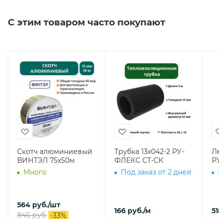
С этим товаром часто покупают
Скотч алюминиевый
Трубка 13х042-2 РУ-
Л
ВИНТЭЛ 75х50м
ФЛЕКС СТ-СК
Р
Много
Под заказ от 2 дней
564
руб.
/шт
166
руб.
/м
51
846
руб.
-
33
%