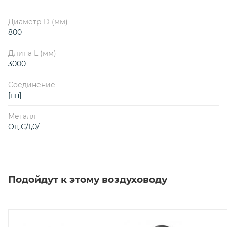
Диаметр D (мм)
800
Длина L (мм)
3000
Соединение
[нп]
Металл
Оц.С/1,0/
Подойдут к этому воздуховоду