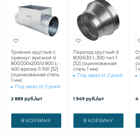
Тройник круглый с
Переход круглый d
О
прямоуг. врезкой d
800/630 L-300 тип-1
45
800/200х200/d 800 L-
[32] (оцинкованная
(
400 врезка l1-100 [32]
сталь 1 мм)
1 
(оцинкованная сталь
Под заказ от 2 дней
1 мм)
Под заказ от 2 дней
2 889
руб.
/шт
1 949
руб.
/шт
4 
В КОРЗИНУ
В КОРЗИНУ