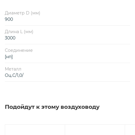
Диаметр D (мм)
900
Длина L (мм)
3000
Соединение
[нп]
Металл
Оц.С/1,0/
Подойдут к этому воздуховоду