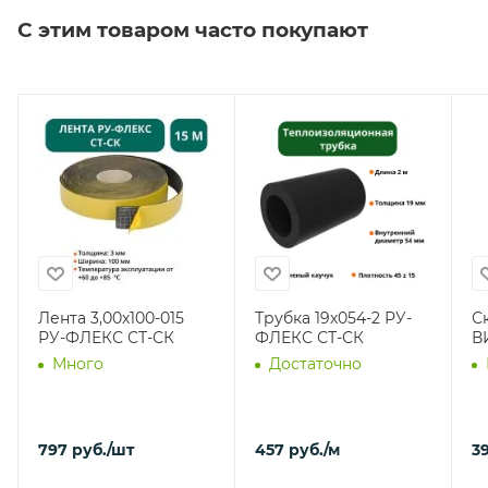
С этим товаром часто покупают
Лента 3,00х100-015
Трубка 19х054-2 РУ-
С
РУ-ФЛЕКС СТ-СК
ФЛЕКС СТ-СК
В
Много
Достаточно
797
руб.
/шт
457
руб.
/м
39