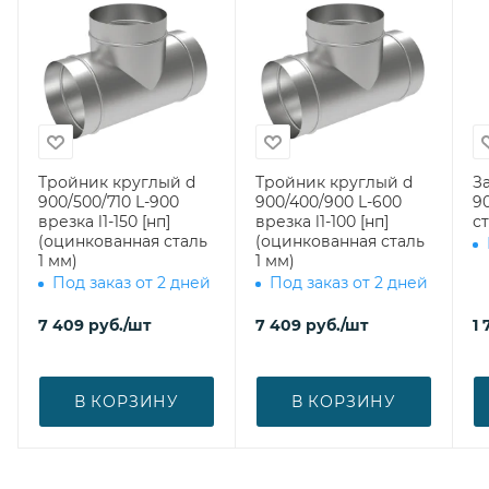
Тройник круглый d
Тройник круглый d
З
900/500/710 L-900
900/400/900 L-600
900 (оци
врезка l1-150 [нп]
врезка l1-100 [нп]
ст
(оцинкованная сталь
(оцинкованная сталь
1 мм)
1 мм)
Под заказ от 2 дней
Под заказ от 2 дней
7 409
руб.
/шт
7 409
руб.
/шт
1 
В КОРЗИНУ
В КОРЗИНУ