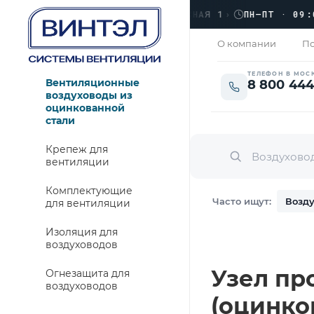
›
ЛЮБЕРЦЫ, УЛ. КРАСНАЯ 1
›
ПН–ПТ · 09:00 →
КРЫТО
О компании
По
ТЕЛЕФОН В МОС
Вентиляционные
8 800 444
воздуховоды из
оцинкованной
стали
Крепеж для
вентиляции
Комплектующие
Часто ищут:
Возду
для вентиляции
Изоляция для
воздуховодов
Узел про
Огнезащита для
воздуховодов
(оцинко