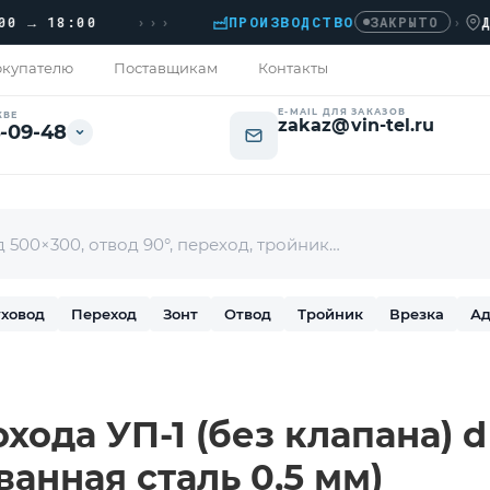
›››
 18:00
ПРОИЗВОДСТВО
›
ДОМОД
ЗАКРЫТО
купателю
Поставщикам
Контакты
E-MAIL ДЛЯ ЗАКАЗОВ
КВЕ
zakaz@vin-tel.ru
-09-48
ховод
Переход
Зонт
Отвод
Тройник
Врезка
Ад
хода УП-1 (без клапана) d 
ванная сталь 0,5 мм)