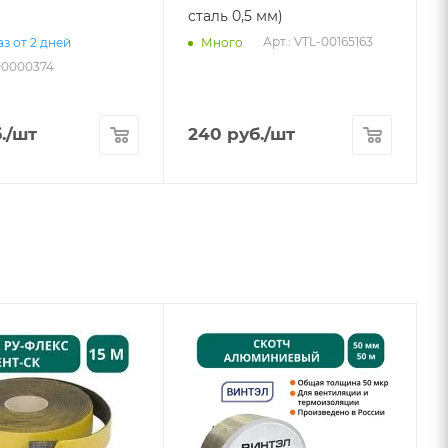
сталь 0,5 мм)
Арт.: VTL-00165163
з от 2 дней
Много
-00000374
А
.
/шт
240
руб.
/шт