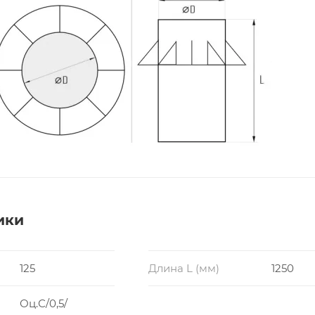
ики
125
Длина L (мм)
1250
Оц.С/0,5/