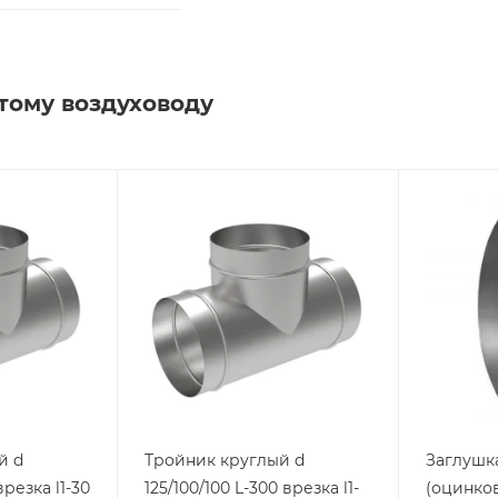
тому воздуховоду
й d
Тройник круглый d
Заглушка
врезка l1-30
125/100/100 L-300 врезка l1-
(оцинков