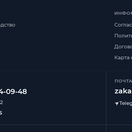
ИНФО
дство
Соглас
Полит
Догов
Карта 
ПОЧТ
zaka
92
5