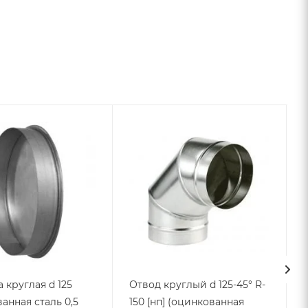
 круглая d 125
Отвод круглый d 125-45° R-
анная сталь 0,5
150 [нп] (оцинкованная
1