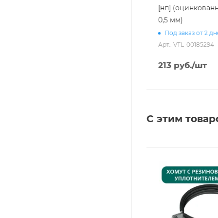
[нп] (оцинкован
0,5 мм)
Под заказ от 2 д
Арт.: VTL-00185294
213
руб.
/шт
С этим товар