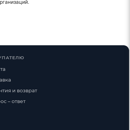
рганизаций.
УПАТЕЛЮ
та
авка
нтия и возврат
ос – ответ