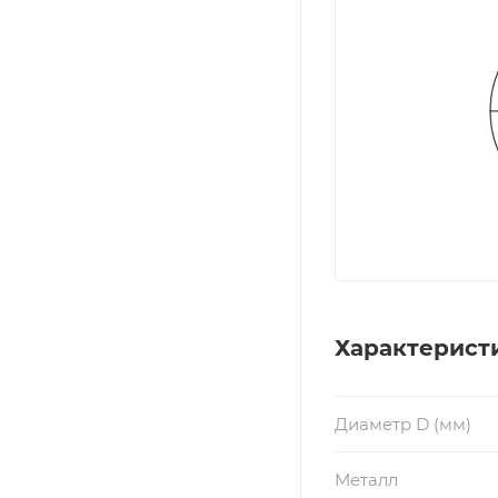
Характерист
Диаметр D (мм)
Металл