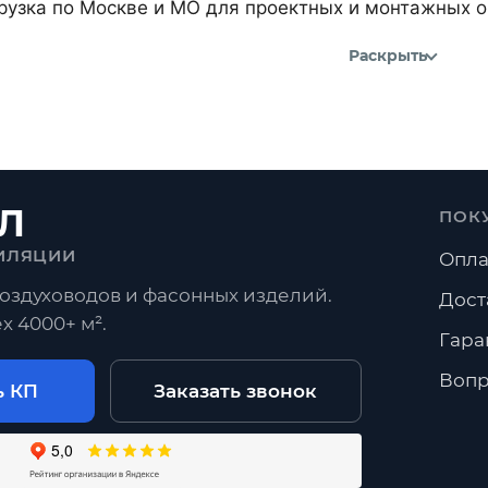
рузка по Москве и МО для проектных и монтажных о
Раскрыть
Л
ПОК
ИЛЯЦИИ
Опла
оздуховодов и фасонных изделий.
Дост
х 4000+ м².
Гара
Вопр
ь КП
Заказать звонок