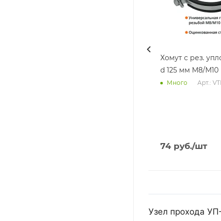
Хомут с рез. уп
d 125 мм М8/М10
Арт.: V
Много
74
руб.
/шт
Узел прохода УП-