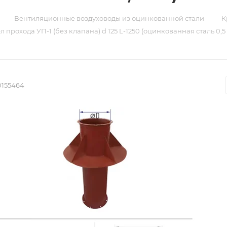
—
—
Вентиляционные воздуховоды из оцинкованной стали
К
л прохода УП-1 (без клапана) d 125 L-1250 (оцинкованная сталь 0,5
0155464