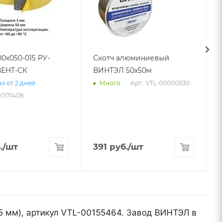
00х050-015 РУ-
Скотч алюминиевый
ЕНТ-СК
ВИНТЭЛ 50х50м
Арт.: VTL-00000530
з от 2 дней
Много
00171408
.
/шт
391
руб.
/шт
0,5 мм), артикул VTL-00155464. Завод ВИНТЭЛ в