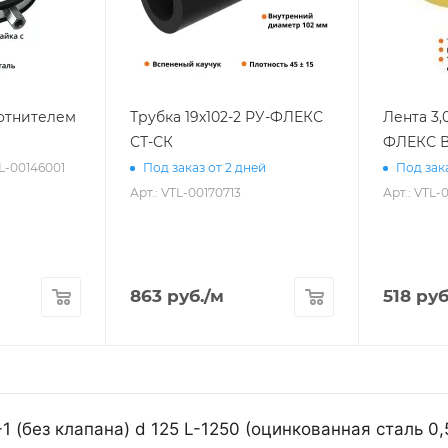
лотнителем
Трубка 19х102-2 РУ-ФЛЕКС
Лента 3,
СТ-СК
ФЛЕКС В
TL-00146001
Под заказ от 2 дней
Под зака
Арт.: VTL-00170713
Арт.: VTL-
863
руб.
/м
518
руб
1 (без клапана) d 125 L-1250 (оцинкованная сталь 