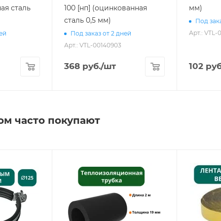
ная сталь
100 [нп] (оцинкованная
мм)
сталь 0,5 мм)
Под зака
Арт.: VTL
ней
Под заказ от 2 дней
Арт.: VTL-00140903
368
руб.
/шт
102
руб
ом часто покупают