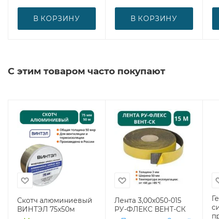
В КОРЗИНУ
В КОРЗИНУ
С этим товаром часто покупают
Г
Скотч алюминиевый
Лента 3,00х050-015
с
ВИНТЭЛ 75х50м
РУ-ФЛЕКС ВЕНТ-СК
п