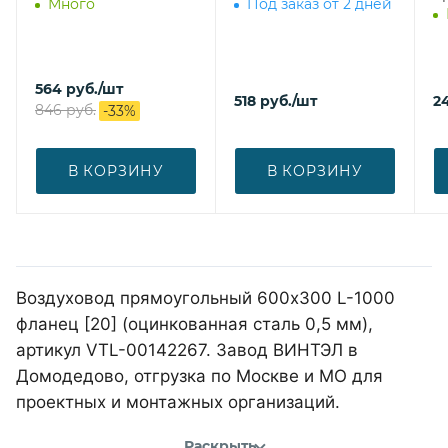
Много
Под заказ от 2 дней
564
руб.
/шт
518
руб.
/шт
2
846
руб.
-
33
%
В КОРЗИНУ
В КОРЗИНУ
Воздуховод прямоугольный 600х300 L-1000
фланец [20] (оцинкованная сталь 0,5 мм),
артикул VTL-00142267. Завод ВИНТЭЛ в
Домодедово, отгрузка по Москве и МО для
проектных и монтажных организаций.
Раскрыть