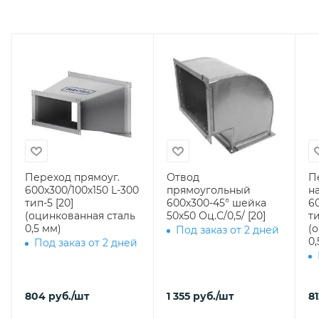
Переход прямоуг.
Отвод
П
600х300/100х150 L-300
прямоугольный
н
тип-5 [20]
600х300-45° шейка
6
(оцинкованная сталь
50х50 Оц.С/0,5/ [20]
ти
0,5 мм)
(
Под заказ от 2 дней
0,
Под заказ от 2 дней
804
руб.
/шт
1 355
руб.
/шт
81