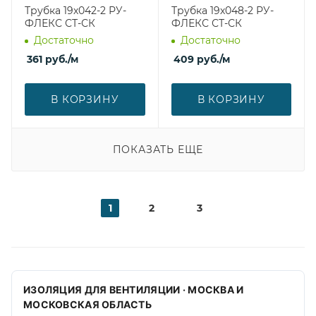
Трубка 19х042-2 РУ-
Трубка 19х048-2 РУ-
ФЛЕКС СТ-СК
ФЛЕКС СТ-СК
Достаточно
Достаточно
361
руб.
/м
409
руб.
/м
В КОРЗИНУ
В КОРЗИНУ
ПОКАЗАТЬ ЕЩЕ
1
2
3
ИЗОЛЯЦИЯ ДЛЯ ВЕНТИЛЯЦИИ · МОСКВА И
МОСКОВСКАЯ ОБЛАСТЬ