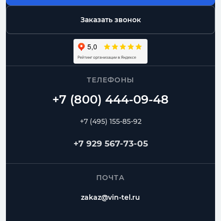
расчет площади и погонных метров
Заказать звонок
Для монтажа
рулоны, трубки и ленты
ТЕЛЕФОНЫ
С запасом
на стыки, нахлесты и подрезку
+7 (495) 155-85-92
Магнофлекс
Рулонный РУ-ФЛЕКС
+7 929 567-73-05
Трубки РУ-ФЛЕКС
Лента РУ-ФЛЕКС
Воздуховоды
Огнезащита
ПОЧТА
Частые вопросы
zakaz@vin-tel.ru
Как подобрать Трубная изоляция РУ-ФЛЕКС?