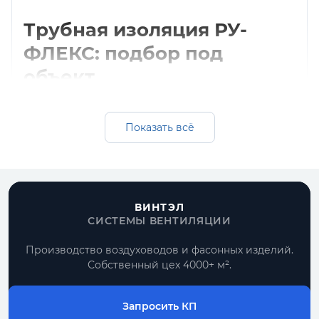
Трубная изоляция РУ-
ФЛЕКС: подбор под
объект
Трубная изоляция РУ-ФЛЕКС используют для
теплоизоляции трубопроводов
Показать всё
холодоснабжения, кондиционирования и
отопления. При заказе проверьте
внутренний диаметр трубки, толщину 9-32
мм, длину и самоклеящийся шов.
ВИНТЭЛ
Подбирается по диаметру трубы: 35, 42, 48,
СИСТЕМЫ ВЕНТИЛЯЦИИ
54, 60, 76, 89, 102, 108 или 114 мм.
Производство воздуховодов и фасонных изделий.
Собственный цех 4000+ м².
Получить расчет
Вся изоляция
Запросить КП
По проекту