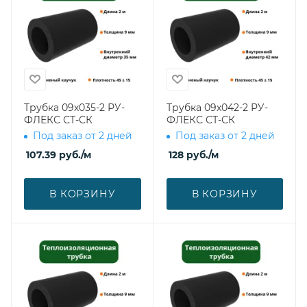
Трубка 09х035-2 РУ-
Трубка 09х042-2 РУ-
ФЛЕКС СТ-СК
ФЛЕКС СТ-СК
Под заказ от 2 дней
Под заказ от 2 дней
107.39
руб.
/м
128
руб.
/м
В КОРЗИНУ
В КОРЗИНУ