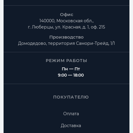
Можно ли рассчитать количество по проекту?
Офис
Есть ли доставка по Москве и области?
140000, Московская обл.,
г. Люберцы, ул. Красная, д. 1, оф. 215
Производство
Домодедово, территория
Самори-Трейд, 1/1
РЕЖИМ РАБОТЫ
Пн — Пт
9:00 — 18:00
ПОКУПАТЕЛЮ
Оплата
Доставка