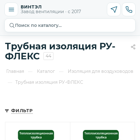
ВИНТЭЛ
Завод вентиляции · с 2017
Поиск по каталогу…
Трубная изоляция РУ-
ФЛЕКС
44
Главная
Каталог
Изоляция для воздуховодов
—
—
Трубная изоляция РУ-ФЛЕКС
—
ФИЛЬТР