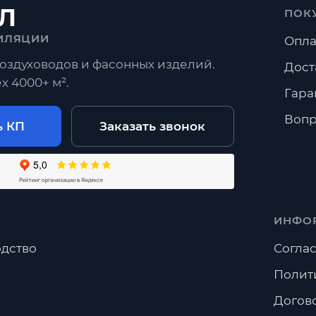
Л
ПОК
ИЛЯЦИИ
Опла
оздуховодов и фасонных изделий.
Дост
х 4000+ м².
Гара
Вопр
ь КП
Заказать звонок
ИНФО
дство
Соглас
Полит
Догов