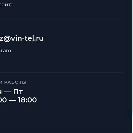
сайта
А
z@vin-tel.ru
М РАБОТЫ
 — Пт
00 — 18:00