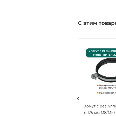
С этим товар
Хомут с рез. уп
d 125 мм М8/М10