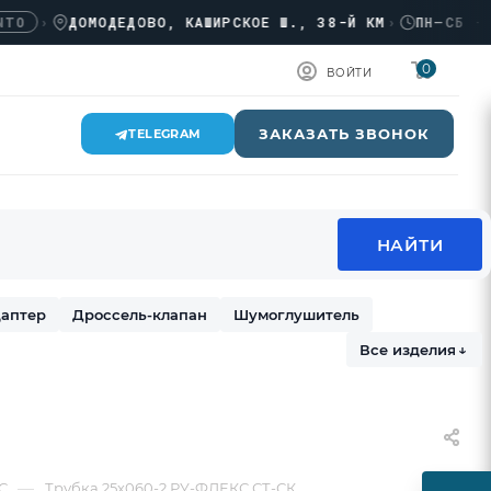
›
ДОМОДЕДОВО, КАШИРСКОЕ Ш., 38-Й КМ
›
ПН–СБ · 08:
0
ВОЙТИ
ЗАКАЗАТЬ ЗВОНОК
TELEGRAM
аптер
Дроссель-клапан
Шумоглушитель
Все изделия
↓
—
С
Трубка 25х060-2 РУ-ФЛЕКС СТ-СК