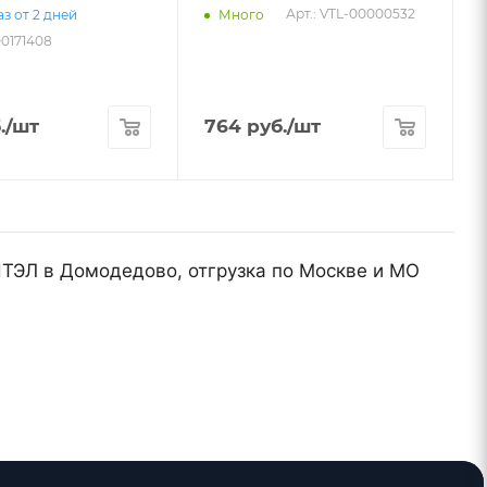
Арт.: VTL-00000532
з от 2 дней
Много
00171408
.
/шт
764
руб.
/шт
ТЭЛ в Домодедово, отгрузка по Москве и МО