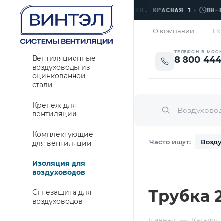
ОФИС
›
ЛЮБЕРЦЫ, УЛ. КРАСНАЯ 1
›
ПН–ПТ 
ЗАКРЫТО
О компании
По
ТЕЛЕФОН В МОС
Вентиляционные
8 800 444
воздуховоды из
оцинкованной
стали
Крепеж для
вентиляции
Комплектующие
Часто ищут:
Возду
для вентиляции
Изоляция для
воздуховодов
Трубка 
Огнезащита для
воздуховодов
—
Главная
Каталог