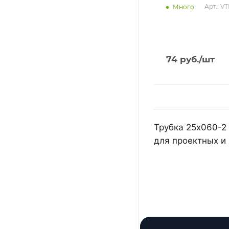
Арт.: V
Много
74
руб.
/шт
Трубка 25х060-2
для проектных и