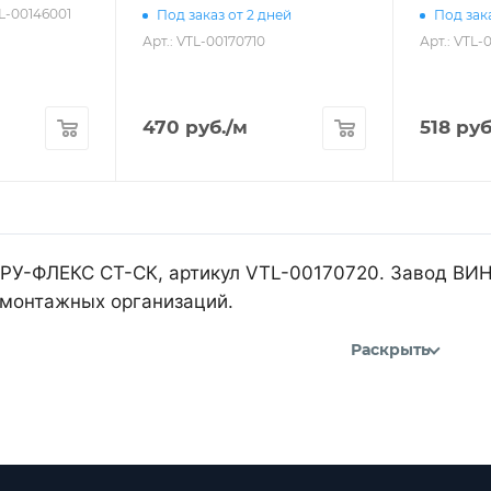
TL-00146001
Под заказ от 2 дней
Под зака
Арт.: VTL-00170710
Арт.: VTL-
470
руб.
/м
518
руб
 РУ-ФЛЕКС СТ-СК, артикул VTL-00170720. Завод ВИН
 монтажных организаций.
Раскрыть