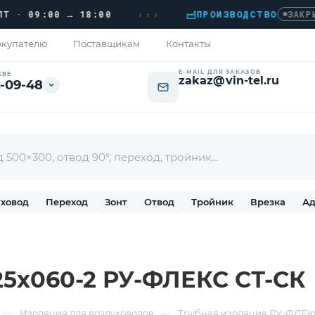
›››
· 09:00 → 18:00
ПРОИЗВОДСТВО
ЗАКРЫТО
купателю
Поставщикам
Контакты
E-MAIL ДЛЯ ЗАКАЗОВ
КВЕ
zakaz@vin-tel.ru
-09-48
ховод
Переход
Зонт
Отвод
Тройник
Врезка
Ад
25х060-2 РУ-ФЛЕКС СТ-СК
—
—
Изоляция для воздуховодов
Трубная изоляция РУ-ФЛЕК