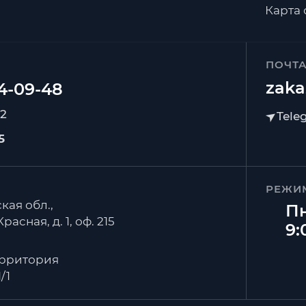
Карта 
ПОЧТ
zaka
92
5
РЕЖИ
кая обл.,
Пн
расная, д. 1, оф. 215
9:
ерритория
/1