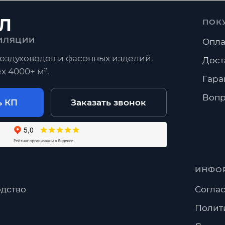
Л
ПОК
ИЛЯЦИИ
Опла
оздуховодов и фасонных изделий.
Дост
х 4000+ м².
Гара
Вопр
ь КП
Заказать звонок
ИНФО
дство
Соглас
Полит