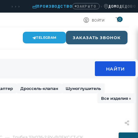
›››
ПРОИЗВОДСТВО
›
ДОМОДЕДОВО, КА
ЗАКРЫТО
0
ВОЙТИ
ЗАКАЗАТЬ ЗВОНОК
TELEGRAM
аптер
Дроссель-клапан
Шумоглушитель
Все изделия
↓
—
С
Трубка 32х076-2 РУ-ФЛЕКС СТ-СК