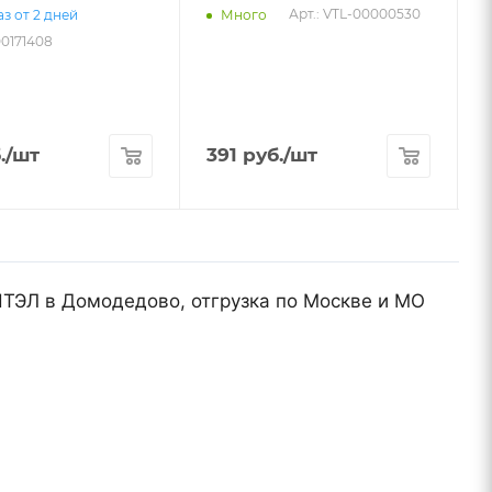
Арт.: VTL-00000530
з от 2 дней
Много
00171408
.
/шт
391
руб.
/шт
ТЭЛ в Домодедово, отгрузка по Москве и МО