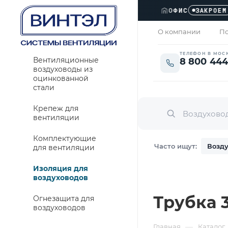
ОФИС
›
ЗАКРОЕМ
О компании
По
ТЕЛЕФОН В МОС
Вентиляционные
8 800 444
воздуховоды из
оцинкованной
стали
Крепеж для
вентиляции
Комплектующие
Часто ищут:
Возду
для вентиляции
Изоляция для
воздуховодов
Трубка 
Огнезащита для
воздуховодов
—
Главная
Каталог