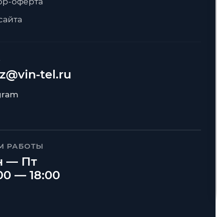
ор-оферта
сайта
А
z@vin-tel.ru
М РАБОТЫ
 — Пт
00 — 18:00