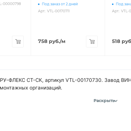
TL-00000798
Под заказ от 2 дней
Под зака
Арт.: VTL-00170711
Арт.: VTL-
758
руб.
/м
518
руб
 РУ-ФЛЕКС СТ-СК, артикул VTL-00170730. Завод ВИН
 монтажных организаций.
Раскрыть