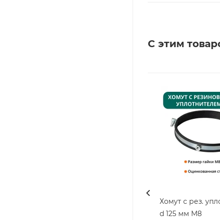
С этим товар
Хомут с рез. уп
d 125 мм М8