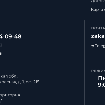
Догов
Карта 
ПОЧТ
zaka
92
5
РЕЖИ
кая обл.,
Пн
расная, д. 1, оф. 215
9:
ерритория
/1