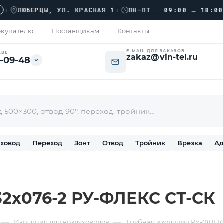
ЛЮБЕРЦЫ, УЛ. КРАСНАЯ 1
›
ПН–ПТ · 09:00 → 18:00
купателю
Поставщикам
Контакты
E-MAIL ДЛЯ ЗАКАЗОВ
КВЕ
zakaz@vin-tel.ru
-09-48
ховод
Переход
Зонт
Отвод
Тройник
Врезка
Ад
32х076-2 РУ-ФЛЕКС СТ-СК
—
—
Изоляция для воздуховодов
Трубная изоляция РУ-ФЛЕК