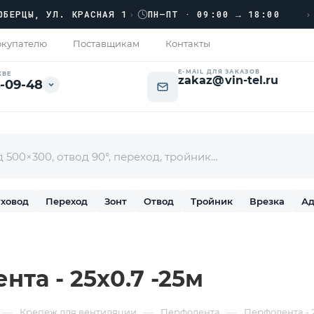
›››
Ы, УЛ. КРАСНАЯ 1
›
ПН–ПТ · 09:00 → 18:00
купателю
Поставщикам
Контакты
E-MAIL ДЛЯ ЗАКАЗОВ
КВЕ
zakaz@vin-tel.ru
-09-48
ховод
Переход
Зонт
Отвод
Тройник
Врезка
Ад
та - 25х0.7 -25м
—
—
—
Крепеж для вентиляции
Перфолента
Перфолента - 2