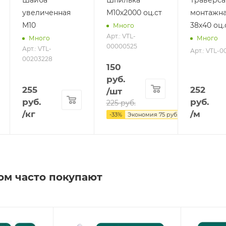
увеличенная
М10х2000 оц.ст
монтажн
М10
38х40 оц.
Много
Арт.: VTL-
Много
Много
00000525
Арт.: VTL-
Арт.: VTL-0
00203228
150
руб.
255
252
/шт
руб.
руб.
225
руб.
/кг
/м
-
33
%
Экономия
75
руб.
ом часто покупают