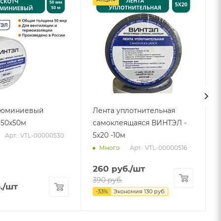
люминиевый
Лента уплотнительная
50х50м
самоклеящаяся ВИНТЭЛ -
5х20 -10м
Арт.: VTL-00000530
Арт.: VTL-00000516
Много
260
руб.
/шт
390
руб.
.
/шт
-
33
%
Экономия
130
руб.