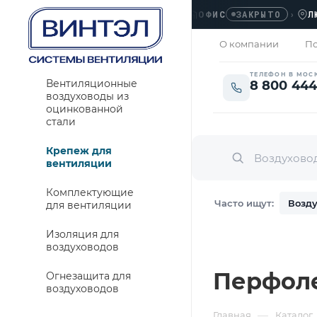
ОФИС
›
ЛЮБЕРЦ
ЗАКРЫТО
О компании
По
ТЕЛЕФОН В МОС
Вентиляционные
8 800 444
воздуховоды из
оцинкованной
стали
Крепеж для
вентиляции
Комплектующие
Часто ищут:
Возду
для вентиляции
Изоляция для
воздуховодов
Перфолен
Огнезащита для
воздуховодов
—
Главная
Каталог