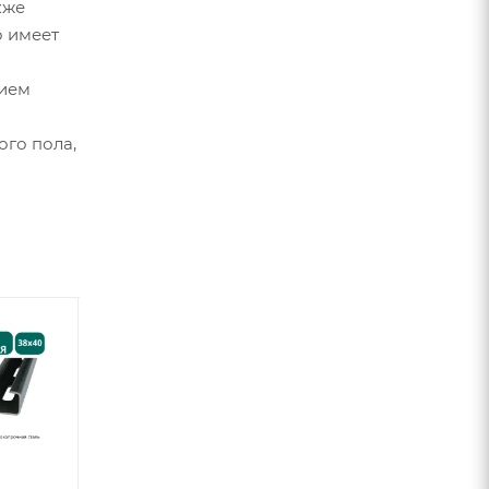
кже
о имеет
нием
ого пола,
Акция
Шпилька
Гайка DIN934