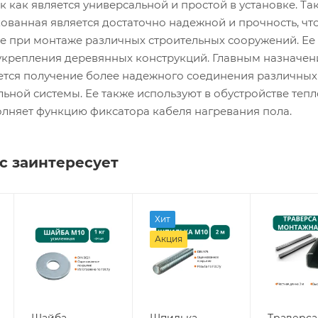
ак как является универсальной и простой в установке. Та
ованная является достаточно надежной и прочность, чт
е при монтаже различных строительных сооружений. Ее
 укрепления деревянных конструкций. Главным назначе
яется получение более надежного соединения различных
ьной системы. Ее также используют в обустройстве тепл
олняет функцию фиксатора кабеля нагревания пола.
с заинтересует
Хит
Акция
Шайба
Шпилька
Траверса