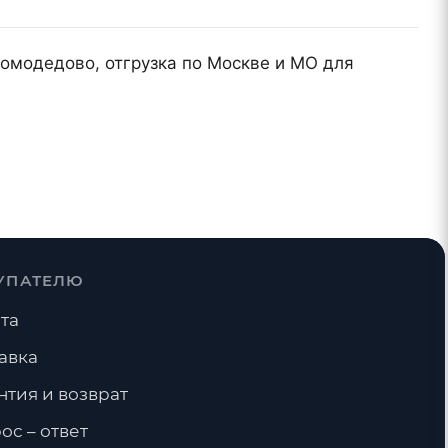
Домодедово, отгрузка по Москве и МО для
УПАТЕЛЮ
та
авка
нтия и возврат
ос – ответ