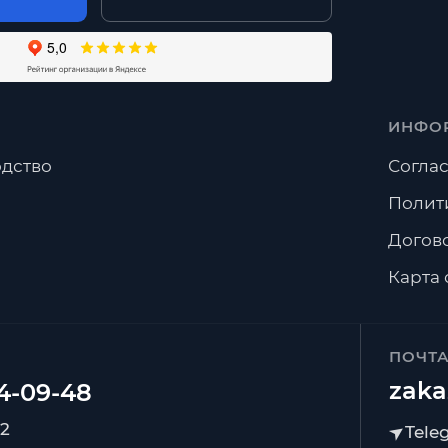
ИНФО
дство
Соглас
Полит
Догов
Карта 
ПОЧТ
zaka
92