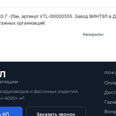
х0.7 -25м, артикул VTL-00000555. Завод ВИНТЭЛ в 
тажных организаций.
Раскрыть
Л
ПОК
ИЛЯЦИИ
Опла
оздуховодов и фасонных изделий.
Дост
х 4000+ м².
Гара
Вопр
ь КП
Заказать звонок