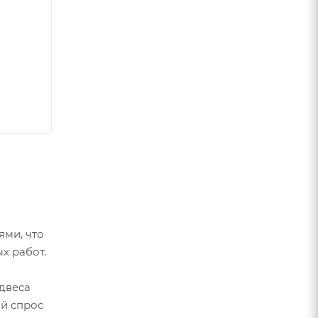
ями, что
х работ.
двеса
ой спрос