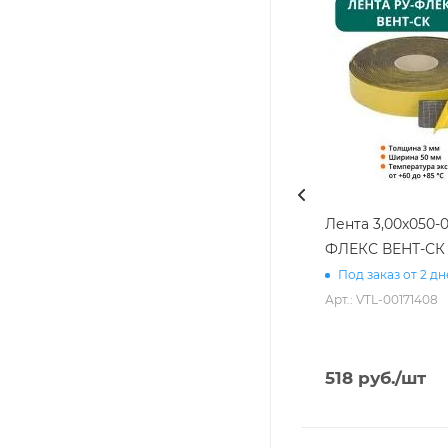
Лента 3,00х050-0
ФЛЕКС ВЕНТ-СК
Под заказ от 2 д
Арт.: VTL-00171408
518
руб.
/шт