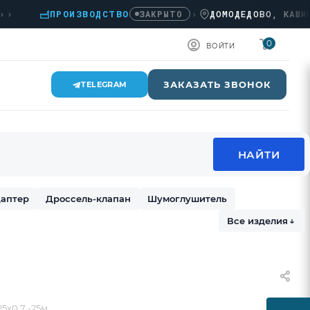
ПРОИЗВОДСТВО
›
ДОМОДЕДОВО, КАШИРСКОЕ
ЗАКРЫТО
0
ВОЙТИ
ЗАКАЗАТЬ ЗВОНОК
TELEGRAM
аптер
Дроссель-клапан
Шумоглушитель
Все изделия
↓
5х0.7 -25м