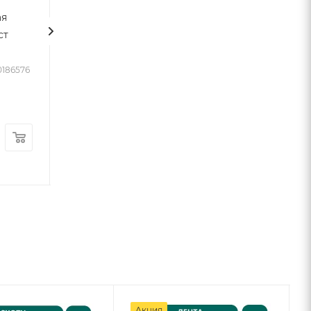
ая
М10х1000 оц.ст
оцинкованная
ст
М10
Под заказ от 2 дней
Арт.: VTL-
Под заказ от 2 дней
00000523
Арт.: VTL-
0186576
00000437
210
руб.
300
/шт
руб.
315
руб.
/кг
-
33
%
Экономия
105
руб.
Акция