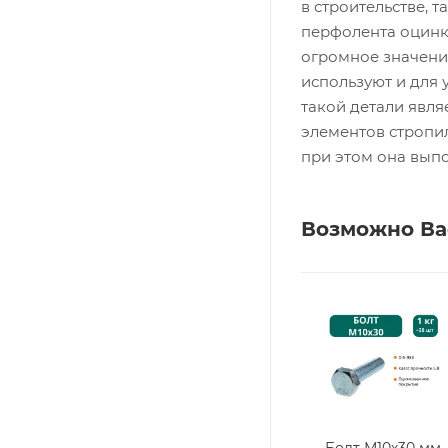
в строительстве, т
перфолента оцинк
огромное значени
используют и для
такой детали явл
элементов стропил
при этом она вып
Возможно Ва
Болт М10х30 мм