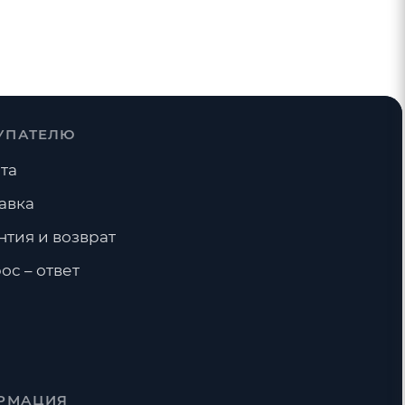
УПАТЕЛЮ
та
авка
нтия и возврат
ос – ответ
РМАЦИЯ