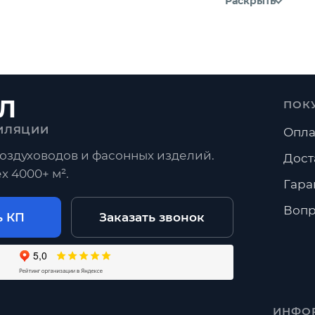
Раскрыть
Л
ПОК
ИЛЯЦИИ
Опла
оздуховодов и фасонных изделий.
Дост
х 4000+ м².
Гара
Вопр
ь КП
Заказать звонок
ИНФО