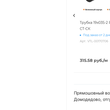
Трубка 19х035-2
СТ-СК
Под заказ от 2 д
Арт.: VTL-00170706
315.58
руб.
/м
Прямошовный воз
Домодедово, отг