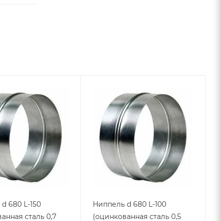
d 680 L-150
Ниппель d 680 L-100
анная сталь 0,7
(оцинкованная сталь 0,5