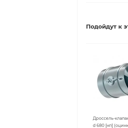
Подойдут к э
Дроссель-клапа
d 680 [нп] (оци