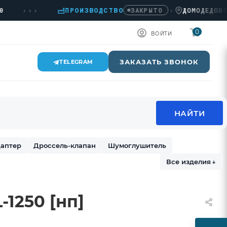
›››
ПРОИЗВОДСТВО
›
ДОМОДЕДОВО, КА
ЗАКРЫТО
0
ВОЙТИ
ЗАКАЗАТЬ ЗВОНОК
TELEGRAM
аптер
Дроссель-клапан
Шумоглушитель
Все изделия
↓
1250 [нп]