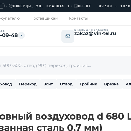
ЛЮБЕРЦЫ, УЛ. КРАСНАЯ 1
›
ПН–ПТ · 09:00 → 18:00
купателю
Поставщикам
Контакты
E-MAIL ДЛЯ ЗАКАЗОВ
КВЕ
zakaz@vin-tel.ru
-09-48
ховод
Переход
Зонт
Отвод
Тройник
Врезка
Ад
вный воздуховод d 680 L-
ванная сталь 0,7 мм)