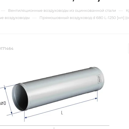
—
—
Вентиляционные воздуховоды из оцинкованной стали
К
—
е воздуховоды
Прямошовный воздуховод d 680 L-1250 [нп] (
0171464