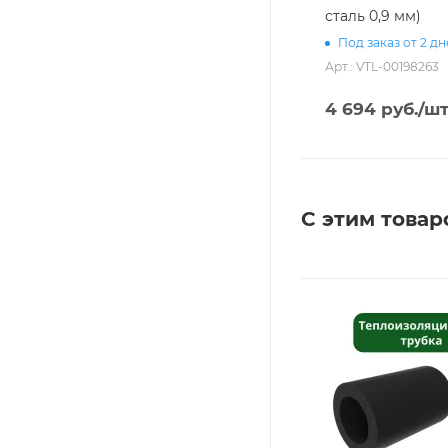
сталь 0,9 мм)
Под заказ от 2 д
Арт.: VTL-00198263
4 694
руб.
/ш
С этим товар