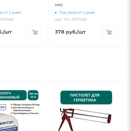
мм)
з от 2 дней
Под заказ от 2 дней
00171463
Арт.: VTL-00171461
.
/шт
378
руб.
/шт