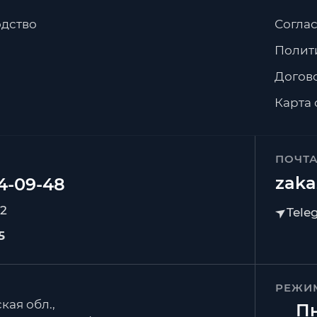
дство
Соглас
Полит
Догов
Карта 
ПОЧТ
zaka
92
5
РЕЖИ
кая обл.,
Пн