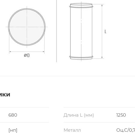
ики
680
Длина L (мм)
1250
[нп]
Металл
Оц.С/0,7