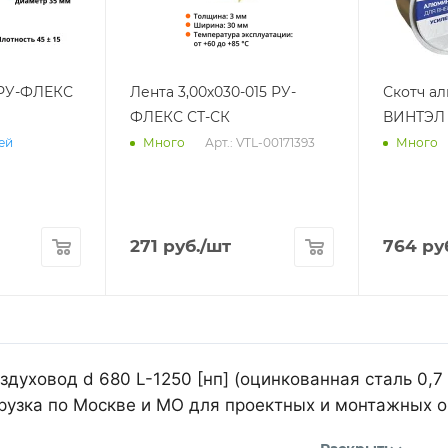
 РУ-ФЛЕКС
Лента 3,00х030-015 РУ-
Скотч а
ФЛЕКС СТ-СК
ВИНТЭЛ 
Арт.: VTL-00171393
ней
Много
Много
271
руб.
/шт
764
ру
духовод d 680 L-1250 [нп] (оцинкованная сталь 0,7
рузка по Москве и МО для проектных и монтажных о