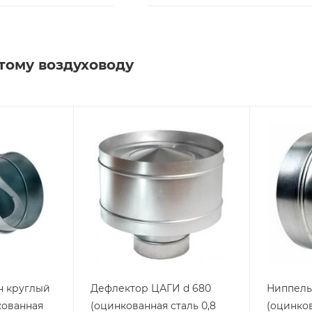
тому воздуховоду
н круглый
Дефлектор ЦАГИ d 680
Ниппель 
нкованная
(оцинкованная сталь 0,8
(оцинков