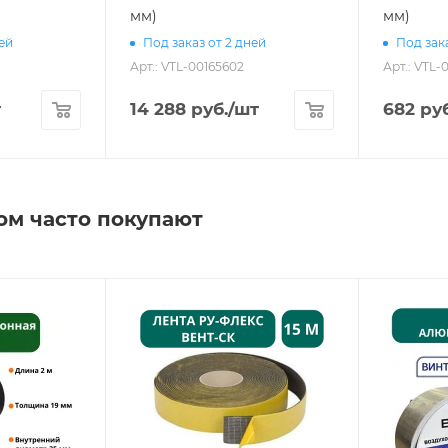
мм)
мм)
ней
Под заказ от 2 дней
Под зака
Арт.: VTL-00165602
Арт.: VTL-
т
14 288
руб.
/шт
682
руб
ом часто покупают