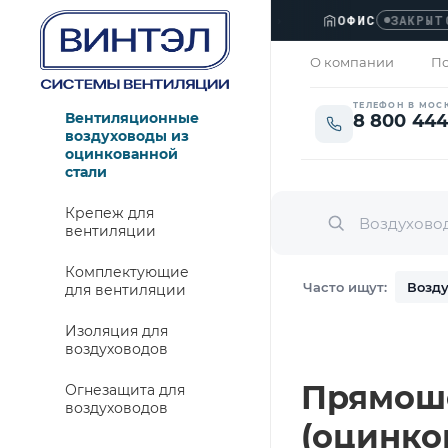
ОФИС
›
ЗАКРЫТО
О компании
По
ТЕЛЕФОН В МОС
Вентиляционные
8 800 444
воздуховоды из
оцинкованной
стали
Крепеж для
вентиляции
Комплектующие
Часто ищут:
Возду
для вентиляции
Изоляция для
воздуховодов
Прямошо
Огнезащита для
воздуховодов
(оцинко