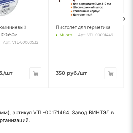
люминиевый
Пистолет для герметика
100х50м
Арт.: VTL-00001446
Много
Арт.: VTL-00000532
А
б.
/шт
350
руб.
/шт
 мм), артикул VTL-00171464. Завод ВИНТЭЛ в
рганизаций.